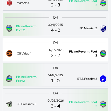
Plaine Reverm. Foot
Marboz 4
2
-
3
2
D4
30/11/2025
Plaine Reverm.
FC Manziat 2
4
-
2
Foot 2
D4
07/12/2025
Plaine Reverm. Foot
CS Viriat 4
2
-
2
2
D4
14/12/2025
Plaine Reverm.
ET.S Foissiat 2
1
-
0
Foot 2
D4
01/02/2026
Plaine Reverm. Foot
FC Bressans 3
3
-
4
2