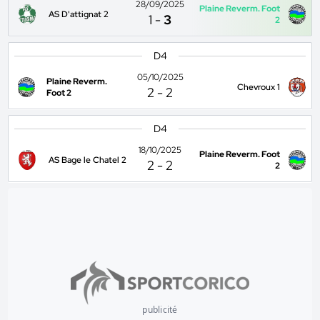
28/09/2025
Plaine Reverm. Foot
AS D'attignat 2
1
-
3
2
D4
05/10/2025
Plaine Reverm.
Chevroux 1
2
-
2
Foot 2
D4
18/10/2025
Plaine Reverm. Foot
AS Bage le Chatel 2
2
-
2
2
publicité