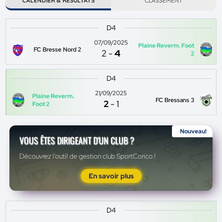
CALENDIER & RÉSULTATS
CLASSEMENT
D4
07/09/2025
Plaine Reverm. Foot
FC Bresse Nord 2
2
-
4
2
D4
21/09/2025
Plaine Reverm.
FC Bressans 3
2
-
1
Foot 2
Nouveau!
VOUS ÊTES DIRIGEANT D'UN CLUB ?
Découvrez l'outil de gestion club SportCorico !
En savoir plus
D4