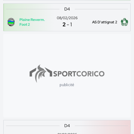
D4
08/02/2026
Plaine Reverm.
AS D'attignat 2
2
-
1
Foot 2
publicité
D4