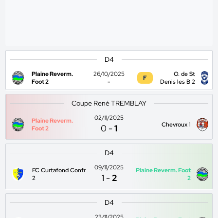
D4
Plaine Reverm.
26/10/2025
O. de St
F
Foot 2
-
Denis les B 2
Coupe René TREMBLAY
02/11/2025
Plaine Reverm.
Chevroux 1
0
-
1
Foot 2
D4
09/11/2025
FC Curtafond Confr
Plaine Reverm. Foot
1
-
2
2
2
D4
23/11/2025