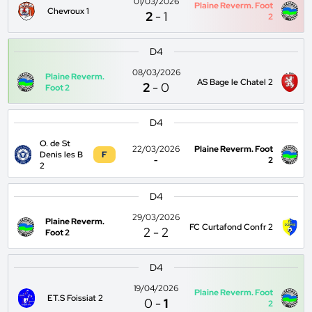
01/03/2026
Plaine Reverm. Foot
Chevroux 1
2
-
1
2
D4
08/03/2026
Plaine Reverm.
AS Bage le Chatel 2
2
-
0
Foot 2
D4
O. de St
22/03/2026
Plaine Reverm. Foot
Denis les B
F
-
2
2
D4
29/03/2026
Plaine Reverm.
FC Curtafond Confr 2
2
-
2
Foot 2
D4
19/04/2026
Plaine Reverm. Foot
ET.S Foissiat 2
0
-
1
2