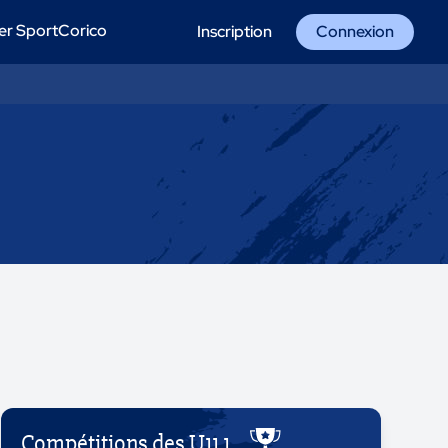
er SportCorico
Inscription
Connexion
Compétitions des U11 1