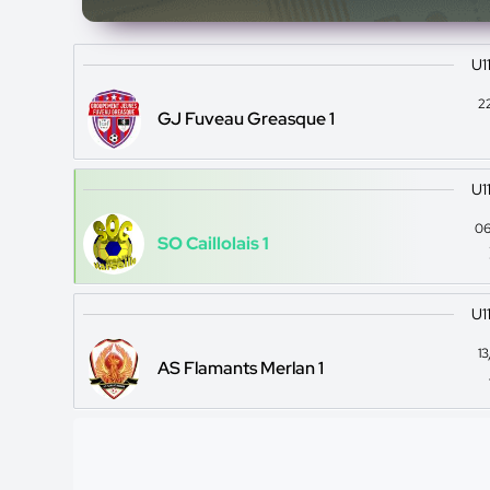
U1
2
GJ Fuveau Greasque 1
U1
06
SO Caillolais 1
U1
1
AS Flamants Merlan 1