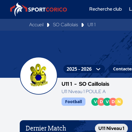
Recherche club
L
Accueil
SO Caillolais
U11 1
Contacter
U11 1 -
SO Caillolais
U11 Niveau 1 POULE A
Football
V
D
V
D
N
Dernier Match
U11 Niveau 1