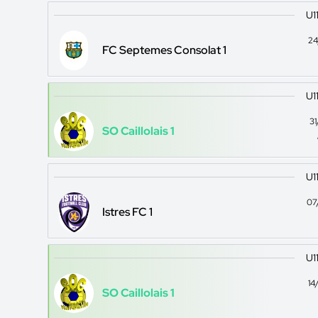
U1
24
FC Septemes Consolat 1
U1
3
SO Caillolais 1
U1
07
Istres FC 1
U1
14
SO Caillolais 1