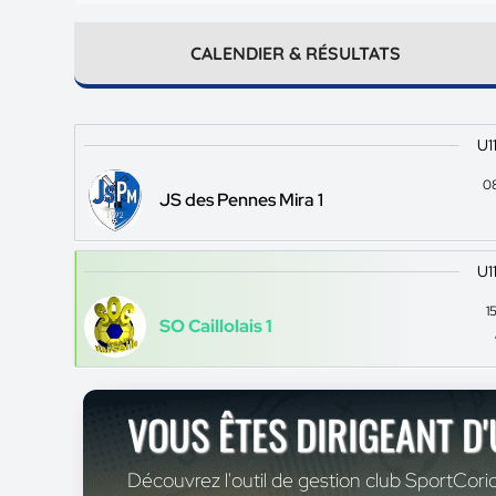
CALENDIER & RÉSULTATS
U1
0
JS des Pennes Mira 1
U1
1
SO Caillolais 1
VOUS ÊTES DIRIGEANT D
Découvrez l'outil de gestion club SportCoric