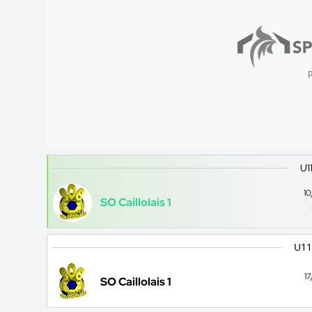
p
U1
1
SO Caillolais 1
U11
1
SO Caillolais 1