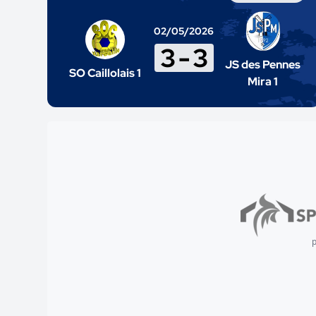
02/05/2026
3
-
3
JS des Pennes
SO Caillolais 1
Mira 1
p