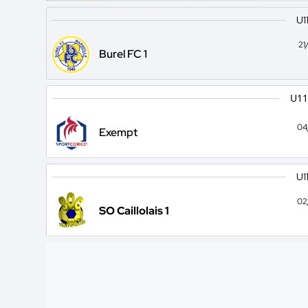
U1
21
Burel FC 1
U11
04
Exempt
U1
02
SO Caillolais 1