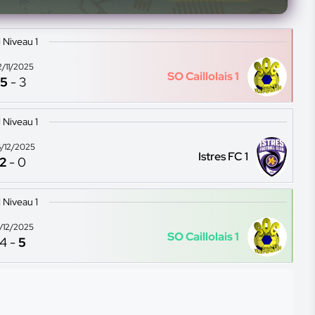
1 Niveau 1
2/11/2025
SO Caillolais 1
5
-
3
1 Niveau 1
/12/2025
Istres FC 1
2
-
0
1 Niveau 1
3/12/2025
SO Caillolais 1
4
-
5