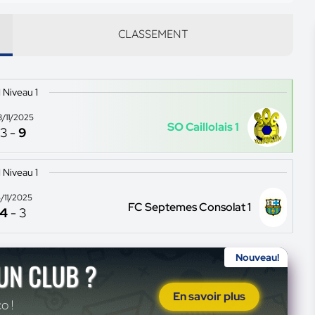
CLASSEMENT
1 Niveau 1
8/11/2025
SO Caillolais 1
3
-
9
1 Niveau 1
5/11/2025
FC Septemes Consolat 1
4
-
3
Nouveau!
'UN CLUB ?
En savoir plus
o !