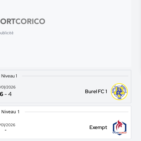
ublicité
1 Niveau 1
0/01/2026
Burel FC 1
6
-
4
 Niveau 1
7/01/2026
Exempt
-