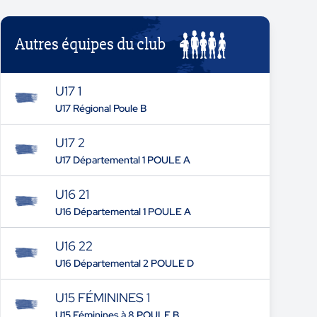
Autres équipes du club
U17 1
U17 Régional Poule B
U17 2
U17 Départemental 1 POULE A
U16 21
U16 Départemental 1 POULE A
U16 22
U16 Départemental 2 POULE D
U15 FÉMININES 1
U15 Féminines à 8 POULE B