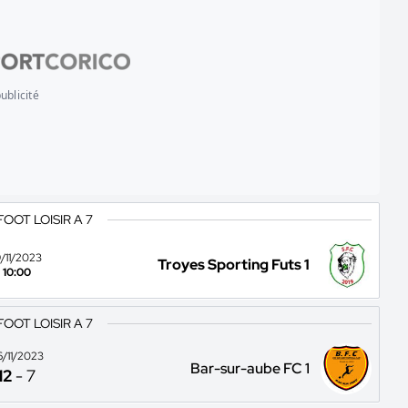
ublicité
FOOT LOISIR A 7
9/11/2023
Troyes Sporting Futs 1
10:00
FOOT LOISIR A 7
6/11/2023
Bar-sur-aube FC 1
12
-
7