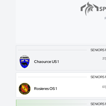
p
SENIORS 
27
Chaource US 1
SENIORS 
07
Rosieres OS 1
SENIORS 