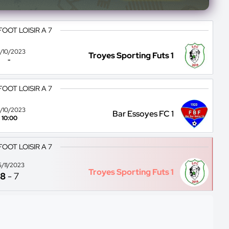
FOOT LOISIR A 7
/10/2023
Troyes Sporting Futs 1
-
FOOT LOISIR A 7
/10/2023
Bar Essoyes FC 1
10:00
FOOT LOISIR A 7
5/11/2023
Troyes Sporting Futs 1
8
-
7