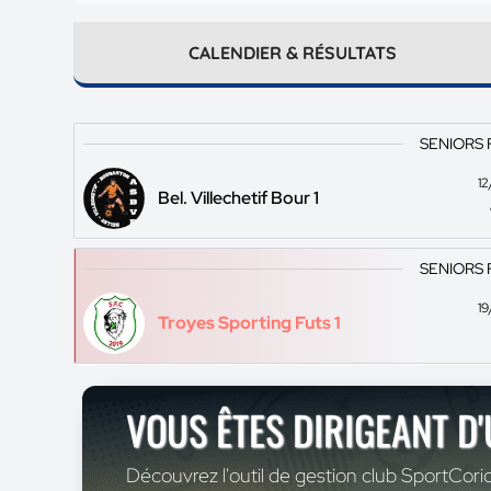
CALENDIER & RÉSULTATS
SENIORS 
1
Bel. Villechetif Bour 1
SENIORS 
1
Troyes Sporting Futs 1
VOUS ÊTES DIRIGEANT D
Découvrez l'outil de gestion club SportCoric