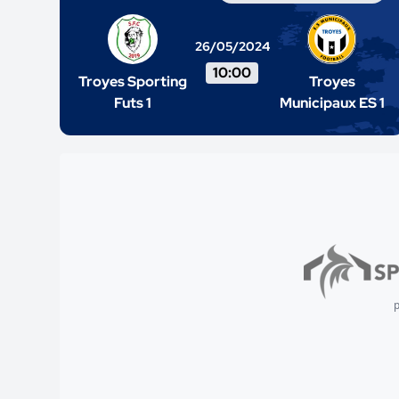
26/05/2024
10:00
Troyes Sporting
Troyes
Futs 1
Municipaux ES 1
p