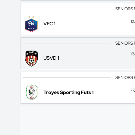
SENIORS 
10
VFC 1
SENIORS 
17
USVD 1
SENIORS 
27
Troyes Sporting Futs 1