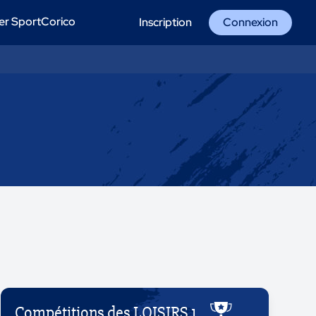
er SportCorico
Inscription
Connexion
Compétitions des LOISIRS 1