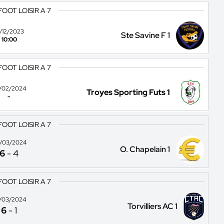
FOOT LOISIR A 7
0/12/2023
Ste Savine F 1
10:00
FOOT LOISIR A 7
/02/2024
Troyes Sporting Futs 1
-
FOOT LOISIR A 7
/03/2024
O. Chapelain 1
6
-
4
FOOT LOISIR A 7
/03/2024
Torvilliers AC 1
6
-
1