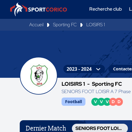
Recherche club
L
Accueil
Sporting FC
LOISIRS 1
Contacter
LOISIRS 1 -
Sporting FC
SENIORS FOOT LOISIR A 7 Phase 
Football
V
V
V
D
D
Dernier Match
SENIORS FOOT LOISIR A 7