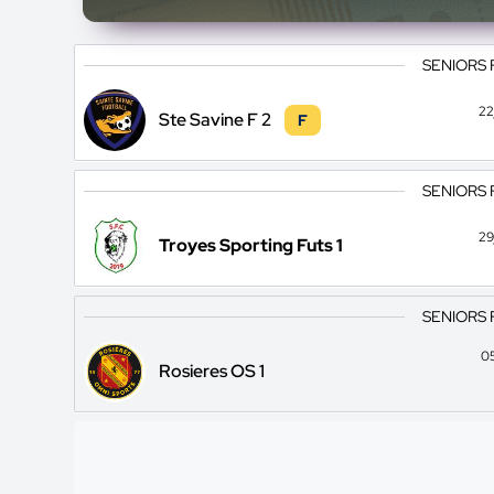
SENIORS 
22
Ste Savine F 2
F
SENIORS 
29
Troyes Sporting Futs 1
SENIORS 
0
Rosieres OS 1