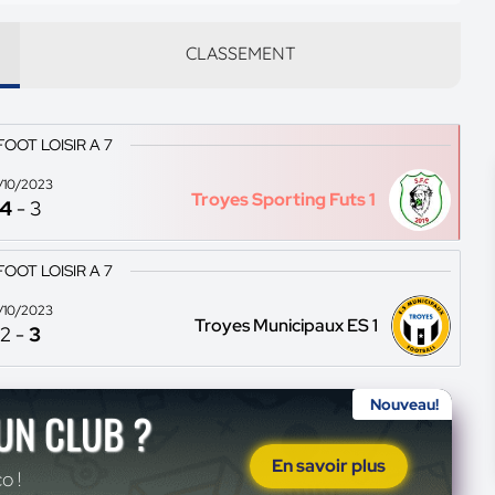
CLASSEMENT
FOOT LOISIR A 7
2/10/2023
Troyes Sporting Futs 1
4
-
3
FOOT LOISIR A 7
9/10/2023
Troyes Municipaux ES 1
2
-
3
Nouveau!
'UN CLUB ?
En savoir plus
o !