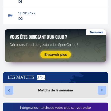
D1
SENIORS 2
D2
Nouveau!
VOUS ÊTES DIRIGEANT D'UN CLUB ?
Découvrez l'outil de gestion club SportCorico !
En savoir plus
LES MATCHS
<
>
Matchs de la semaine
Intégrez les matchs de votre club sur votre site