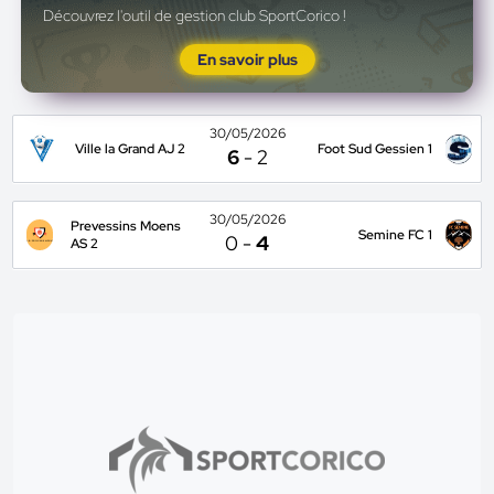
Découvrez l'outil de gestion club SportCorico !
En savoir plus
30/05/2026
Ville la Grand AJ 2
Foot Sud Gessien 1
6
-
2
30/05/2026
Prevessins Moens
Semine FC 1
0
-
4
AS 2