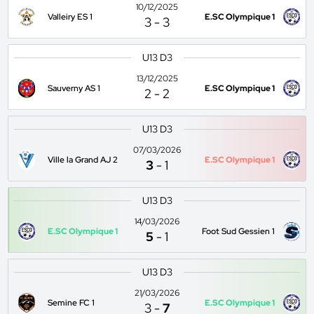
10/12/2025
Valleiry ES 1
E.SC Olympique 1
3
-
3
U13 D3
13/12/2025
Sauverny AS 1
E.SC Olympique 1
2
-
2
U13 D3
07/03/2026
Ville la Grand AJ 2
E.SC Olympique 1
3
-
1
U13 D3
14/03/2026
E.SC Olympique 1
Foot Sud Gessien 1
5
-
1
U13 D3
21/03/2026
Semine FC 1
E.SC Olympique 1
3
-
7