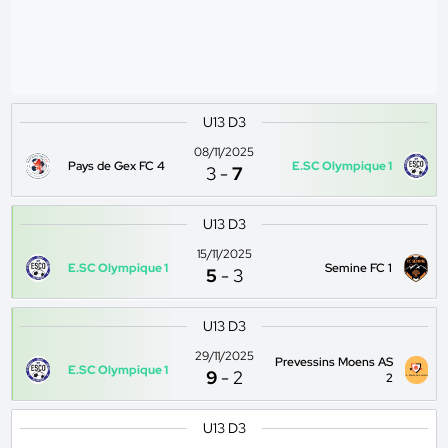
U13 D3
08/11/2025
Pays de Gex FC 4
E.SC Olympique 1
3
-
7
U13 D3
15/11/2025
E.SC Olympique 1
Semine FC 1
5
-
3
U13 D3
29/11/2025
Prevessins Moens AS
E.SC Olympique 1
9
-
2
2
U13 D3