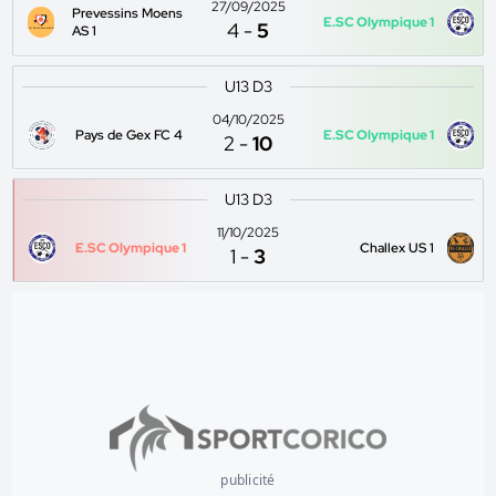
27/09/2025
Prevessins Moens
E.SC Olympique 1
4
-
5
AS 1
U13 D3
04/10/2025
Pays de Gex FC 4
E.SC Olympique 1
2
-
10
U13 D3
11/10/2025
E.SC Olympique 1
Challex US 1
1
-
3
publicité