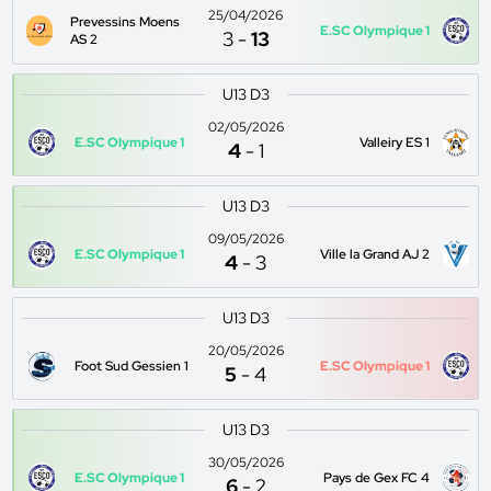
25/04/2026
Prevessins Moens
E.SC Olympique 1
3
-
13
AS 2
U13 D3
02/05/2026
E.SC Olympique 1
Valleiry ES 1
4
-
1
U13 D3
09/05/2026
E.SC Olympique 1
Ville la Grand AJ 2
4
-
3
U13 D3
20/05/2026
Foot Sud Gessien 1
E.SC Olympique 1
5
-
4
U13 D3
30/05/2026
E.SC Olympique 1
Pays de Gex FC 4
6
-
2