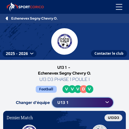
Echenevex Segny Chevry O.
Contacter le club
U13 1 -
Echenevex Segny Chevry O.
U13 D3 PHASE 1 POULE I
V
V
V
D
V
Football
Changer d'équipe
Dernier Match
U13 D3