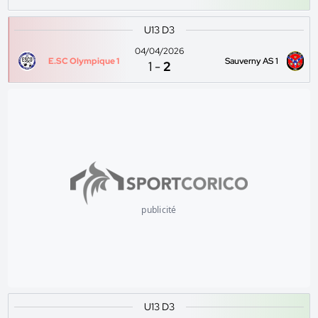
U13 D3
04/04/2026
E.SC Olympique 1
Sauverny AS 1
1
-
2
publicité
U13 D3