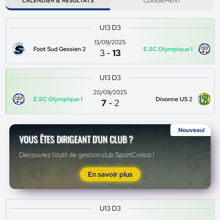
CALENDIER & RÉSULTATS
CLASSEMENT
U13 D3
13/09/2025
Foot Sud Gessien 2
E.SC Olympique 1
3
-
13
U13 D3
20/09/2025
E.SC Olympique 1
Divonne US 2
7
-
2
Nouveau!
VOUS ÊTES DIRIGEANT D'UN CLUB ?
Découvrez l'outil de gestion club SportCorico !
En savoir plus
U13 D3