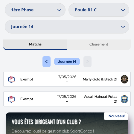
Matchs
Classement
<
>
Journée 14
17/05/2026
Exempt
Marly Gold & Black 21
-
17/05/2026
Ascali Hainaut Futsa
Exempt
-
21
Nouveau!
VOUS ÊTES DIRIGEANT D'UN CLUB ?
Découvrez l'outil de gestion club SportCorico !