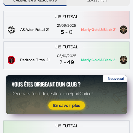
CALENDIER & RÉSULTATS
CLASSEMENT
U18 FUTSAL
21/09/2025
AS Avion Futsal 21
Marly Gold & Black 21
5
-
0
U18 FUTSAL
05/10/2025
Redzone Futsal 21
Marly Gold & Black 21
2
-
49
Nouveau!
VOUS ÊTES DIRIGEANT D'UN CLUB ?
Découvrez l'outil de gestion club SportCorico !
En savoir plus
U18 FUTSAL