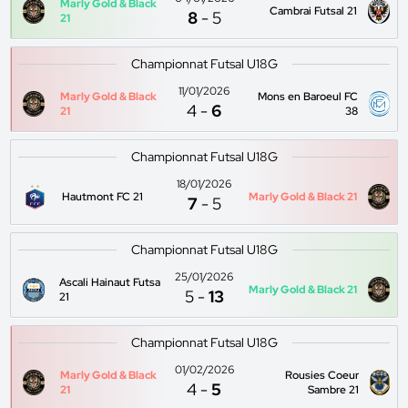
Marly Gold & Black
Cambrai Futsal 21
8
-
5
21
Championnat Futsal U18G
11/01/2026
Marly Gold & Black
Mons en Baroeul FC
4
-
6
21
38
Championnat Futsal U18G
18/01/2026
Hautmont FC 21
Marly Gold & Black 21
7
-
5
Championnat Futsal U18G
25/01/2026
Ascali Hainaut Futsa
Marly Gold & Black 21
5
-
13
21
Championnat Futsal U18G
01/02/2026
Marly Gold & Black
Rousies Coeur
4
-
5
21
Sambre 21