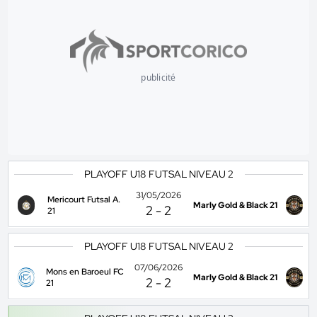
publicité
PLAYOFF U18 FUTSAL NIVEAU 2
31/05/2026
Mericourt Futsal A.
Marly Gold & Black 21
2
-
2
21
PLAYOFF U18 FUTSAL NIVEAU 2
07/06/2026
Mons en Baroeul FC
Marly Gold & Black 21
2
-
2
21