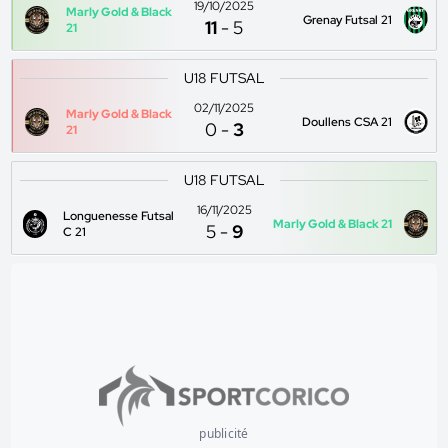
19/10/2025
Marly Gold & Black
Grenay Futsal 21
11
-
5
21
U18 FUTSAL
02/11/2025
Marly Gold & Black
Doullens CSA 21
0
-
3
21
U18 FUTSAL
16/11/2025
Longuenesse Futsal
Marly Gold & Black 21
5
-
9
C 21
publicité