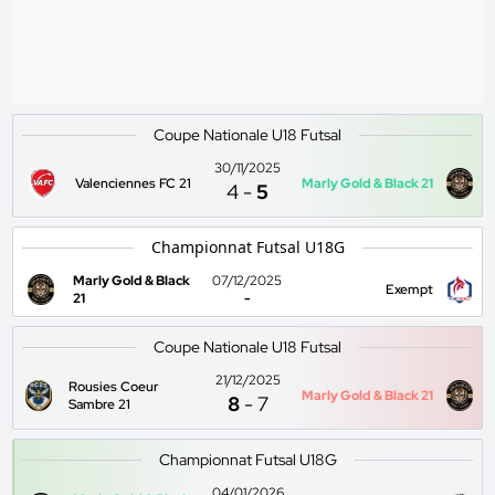
Coupe Nationale U18 Futsal
30/11/2025
Valenciennes FC 21
Marly Gold & Black 21
4
-
5
Championnat Futsal U18G
Marly Gold & Black
07/12/2025
Exempt
21
-
Coupe Nationale U18 Futsal
21/12/2025
Rousies Coeur
Marly Gold & Black 21
8
-
7
Sambre 21
Championnat Futsal U18G
04/01/2026