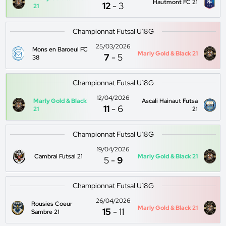
Hautmont FC 21
12
-
3
21
Championnat Futsal U18G
25/03/2026
Mons en Baroeul FC
Marly Gold & Black 21
7
-
5
38
Championnat Futsal U18G
12/04/2026
Marly Gold & Black
Ascali Hainaut Futsa
11
-
6
21
21
Championnat Futsal U18G
19/04/2026
Cambrai Futsal 21
Marly Gold & Black 21
5
-
9
Championnat Futsal U18G
26/04/2026
Rousies Coeur
Marly Gold & Black 21
15
-
11
Sambre 21