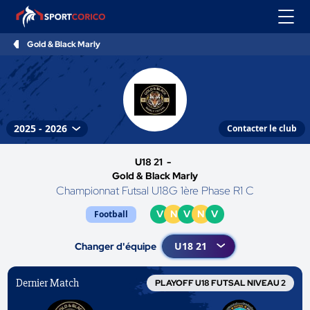
Gold & Black Marly
Contacter le club
U18 21 -
Gold & Black Marly
Championnat Futsal U18G 1ère Phase R1 C
V
N
V
N
V
Football
Changer d'équipe
Dernier Match
PLAYOFF U18 FUTSAL NIVEAU 2