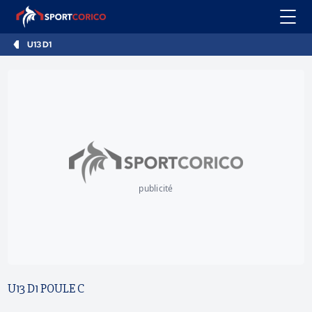
U13 D1
publicité
U13 D1 POULE C