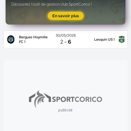
Découvrez l'outil de gestion club SportCorico !
En savoir plus
30/05/2026
Bergues Hoymille
Lesquin US 1
2
-
6
FC 1
publicité