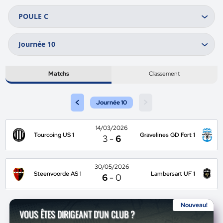
Matchs
Classement
<
>
Journée 10
14/03/2026
Tourcoing US 1
Gravelines GD Fort 1
3
-
6
30/05/2026
Steenvoorde AS 1
Lambersart UF 1
6
-
0
Nouveau!
VOUS ÊTES DIRIGEANT D'UN CLUB ?