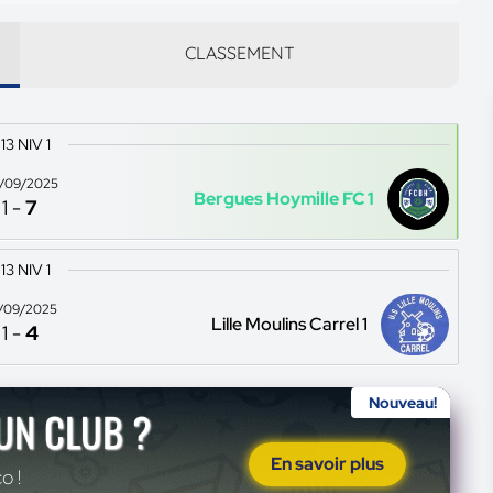
CLASSEMENT
13 NIV 1
/09/2025
Bergues Hoymille FC 1
1
-
7
13 NIV 1
/09/2025
Lille Moulins Carrel 1
1
-
4
Nouveau!
'UN CLUB ?
En savoir plus
o !