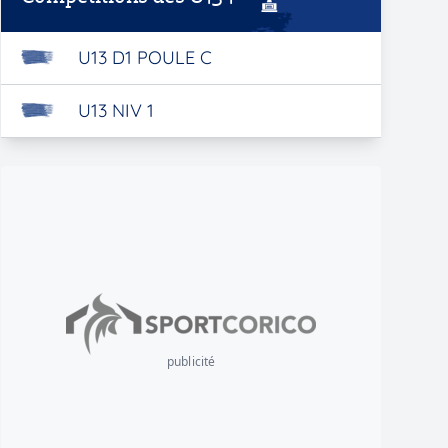
U13 D1 POULE C
U13 NIV 1
publicité