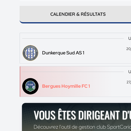
CALENDIER & RÉSULTATS
U
20
Dunkerque Sud AS 1
U
27
Bergues Hoymille FC 1
VOUS ÊTES DIRIGEANT D
Découvrez l'outil de gestion club SportCoric