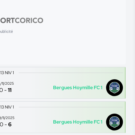
ublicité
13 NIV 1
5/11/2025
Bergues Hoymille FC 1
0
-
11
13 NIV 1
9/11/2025
Bergues Hoymille FC 1
0
-
6