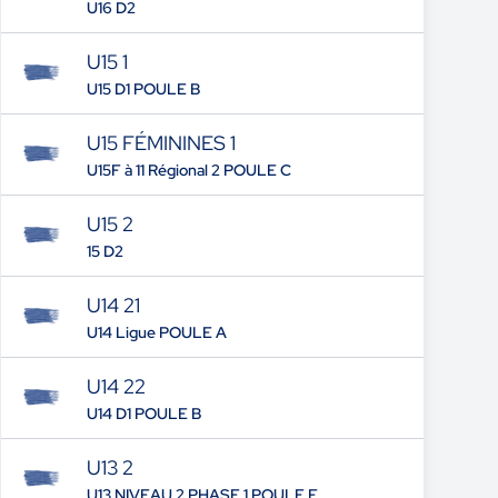
U16 D2
U15 1
U15 D1 POULE B
U15 FÉMININES 1
U15F à 11 Régional 2 POULE C
U15 2
15 D2
U14 21
U14 Ligue POULE A
U14 22
U14 D1 POULE B
U13 2
U13 NIVEAU 2 PHASE 1 POULE F