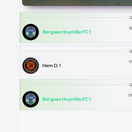
U
1
Bergues Hoymille FC 1
U
0
Hem O. 1
U
0
Bergues Hoymille FC 1