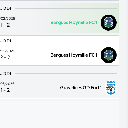
U13 D1
/02/2026
Bergues Hoymille FC 1
1
-
2
U13 D1
/03/2026
Bergues Hoymille FC 1
2
-
2
U13 D1
/03/2026
Gravelines GD Fort 1
1
-
2