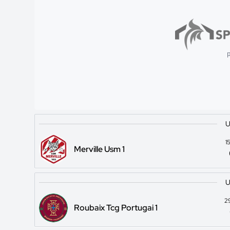
p
U
1
Merville Usm 1
U
2
Roubaix Tcg Portugai 1