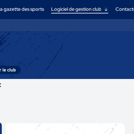
a gazette des sports
Logiciel de gestion club
Contact
 le club
C