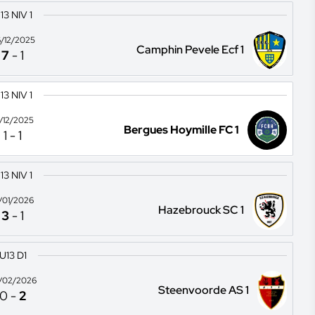
13 NIV 1
/12/2025
Camphin Pevele Ecf 1
7
-
1
13 NIV 1
3/12/2025
Bergues Hoymille FC 1
1
-
1
13 NIV 1
7/01/2026
Hazebrouck SC 1
3
-
1
U13 D1
/02/2026
Steenvoorde AS 1
0
-
2