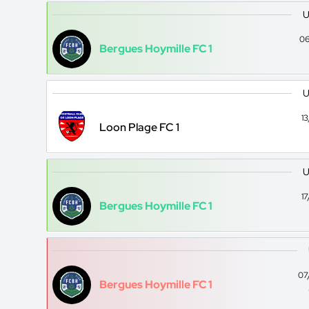
U
06
Bergues Hoymille FC 1
U
1
Loon Plage FC 1
U
1
Bergues Hoymille FC 1
07
Bergues Hoymille FC 1