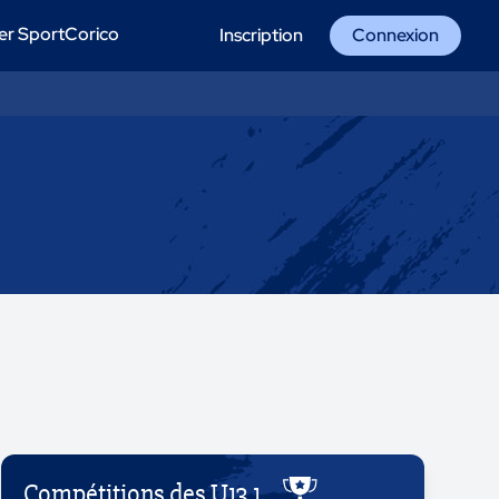
er SportCorico
Inscription
Connexion
Compétitions des U13 1