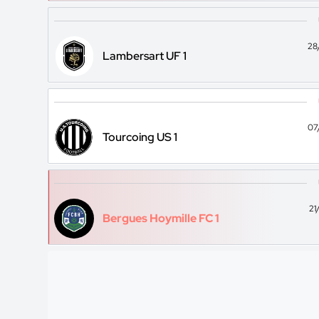
28
Lambersart UF 1
07
Tourcoing US 1
21
Bergues Hoymille FC 1