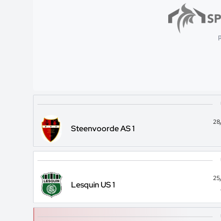
p
28
Steenvoorde AS 1
25
Lesquin US 1