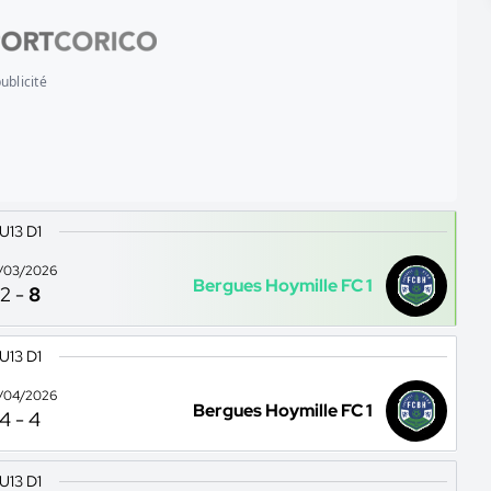
ublicité
U13 D1
/03/2026
Bergues Hoymille FC 1
2
-
8
U13 D1
/04/2026
Bergues Hoymille FC 1
4
-
4
U13 D1