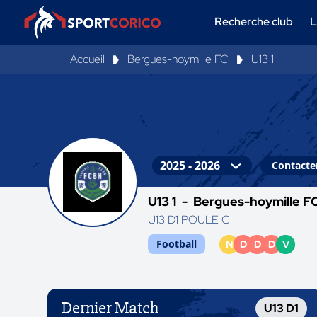
Recherche club
L
Accueil
Bergues-hoymille FC
U13 1
Contacter
U13 1 -
Bergues-hoymille F
U13 D1 POULE C
Football
N
D
D
D
V
Dernier Match
U13 D1