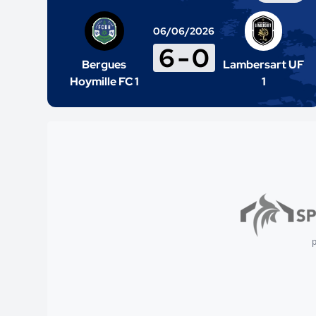
06/06/2026
6
-
0
Bergues
Lambersart UF
Hoymille FC 1
1
p