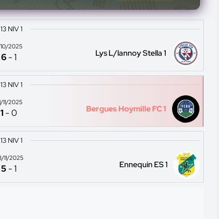
13 NIV 1
1/10/2025
Lys L/lannoy Stella 1
6
-
1
13 NIV 1
1/11/2025
Bergues Hoymille FC 1
1
-
0
13 NIV 1
8/11/2025
Ennequin ES 1
5
-
1