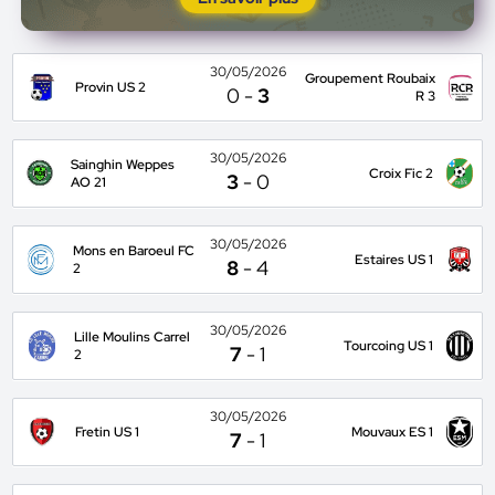
30/05/2026
Groupement Roubaix
Provin US 2
0
-
3
R 3
30/05/2026
Sainghin Weppes
Croix Fic 2
3
-
0
AO 21
30/05/2026
Mons en Baroeul FC
Estaires US 1
8
-
4
2
30/05/2026
Lille Moulins Carrel
Tourcoing US 1
7
-
1
2
30/05/2026
Fretin US 1
Mouvaux ES 1
7
-
1