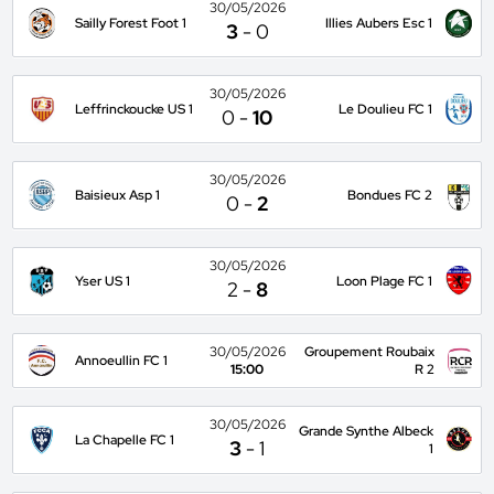
30/05/2026
Sailly Forest Foot 1
Illies Aubers Esc 1
3
-
0
30/05/2026
Leffrinckoucke US 1
Le Doulieu FC 1
0
-
10
30/05/2026
Baisieux Asp 1
Bondues FC 2
0
-
2
30/05/2026
Yser US 1
Loon Plage FC 1
2
-
8
30/05/2026
Groupement Roubaix
Annoeullin FC 1
15:00
R 2
30/05/2026
Grande Synthe Albeck
La Chapelle FC 1
3
-
1
1