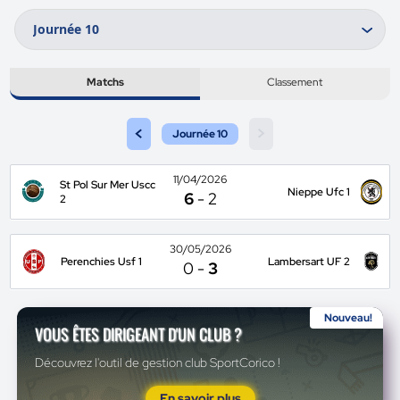
Matchs
Classement
<
>
Journée 10
11/04/2026
St Pol Sur Mer Uscc
Nieppe Ufc 1
6
-
2
2
30/05/2026
Perenchies Usf 1
Lambersart UF 2
0
-
3
Nouveau!
VOUS ÊTES DIRIGEANT D'UN CLUB ?
Découvrez l'outil de gestion club SportCorico !
En savoir plus