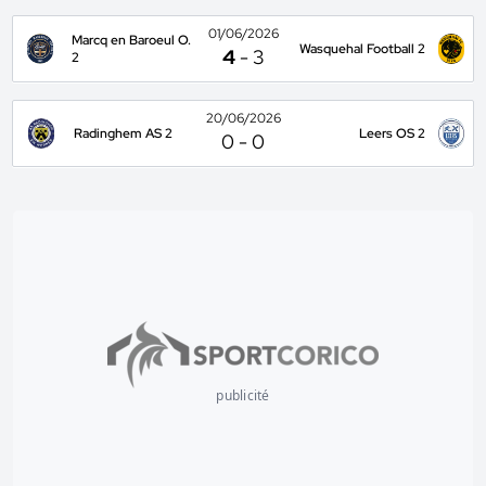
01/06/2026
Marcq en Baroeul O.
Wasquehal Football 2
4
-
3
2
20/06/2026
Radinghem AS 2
Leers OS 2
0
-
0
publicité