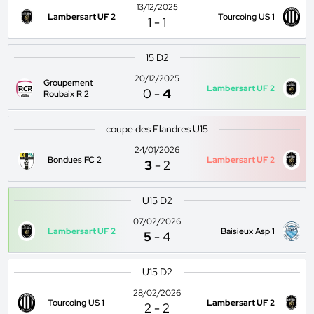
13/12/2025
Lambersart UF 2
Tourcoing US 1
1
-
1
15 D2
20/12/2025
Groupement
Lambersart UF 2
0
-
4
Roubaix R 2
coupe des Flandres U15
24/01/2026
Bondues FC 2
Lambersart UF 2
3
-
2
U15 D2
07/02/2026
Lambersart UF 2
Baisieux Asp 1
5
-
4
U15 D2
28/02/2026
Tourcoing US 1
Lambersart UF 2
2
-
2