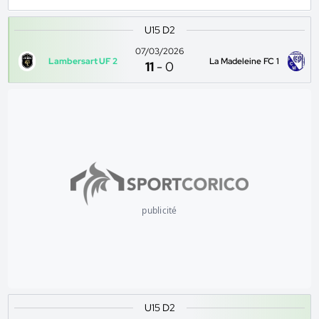
U15 D2
07/03/2026
Lambersart UF 2
La Madeleine FC 1
11
-
0
publicité
U15 D2