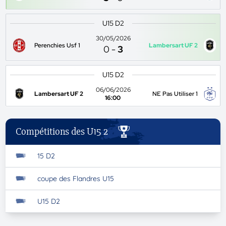
U15 D2
30/05/2026
Perenchies Usf 1
Lambersart UF 2
0
-
3
U15 D2
06/06/2026
Lambersart UF 2
NE Pas Utiliser 1
16:00
Compétitions des U15 2
15 D2
coupe des Flandres U15
U15 D2