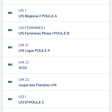
U15 1
U15 Régional 2 POULE A
U15 FÉMININES 1
U15 Feminines Phase 1 POULE B
U14 21
U14 Ligue POULE A
U14 22
14 D2
U14 23
coupe des Flandres U14
U13 1
U13 D1 POULE C