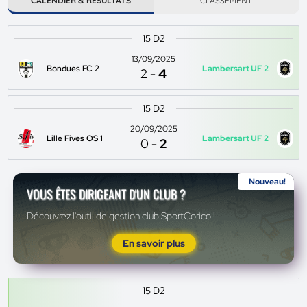
CALENDIER & RÉSULTATS
CLASSEMENT
15 D2
13/09/2025
Bondues FC 2
Lambersart UF 2
2
-
4
15 D2
20/09/2025
Lille Fives OS 1
Lambersart UF 2
0
-
2
Nouveau!
VOUS ÊTES DIRIGEANT D'UN CLUB ?
Découvrez l'outil de gestion club SportCorico !
En savoir plus
15 D2