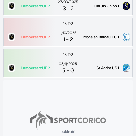
27/09/2025
Lambersart UF 2
Halluin Union 1
3
-
2
15 D2
11/10/2025
Lambersart UF 2
Mons en Baroeul FC 1
1
-
2
15 D2
08/11/2025
Lambersart UF 2
St Andre US 1
5
-
0
publicité