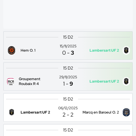
15 D2
15/11/2025
Hem O. 1
Lambersart UF 2
0
-
3
15 D2
29/11/2025
Groupement
Lambersart UF 2
1
-
9
Roubaix R 4
15 D2
06/12/2025
Lambersart UF 2
Marcq en Baroeul O. 2
2
-
2
15 D2