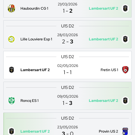
21/03/2026
Haubourdin CG 1
Lambersart UF 2
1
-
2
U15 D2
28/03/2026
Lille Louviere Esp 1
Lambersart UF 2
2
-
3
U15 D2
02/05/2026
Lambersart UF 2
Fretin US 1
1
-
1
U15 D2
09/05/2026
Roncq ES 1
Lambersart UF 2
1
-
3
U15 D2
23/05/2026
Lambersart UF 2
Provin US 2
3
-
0