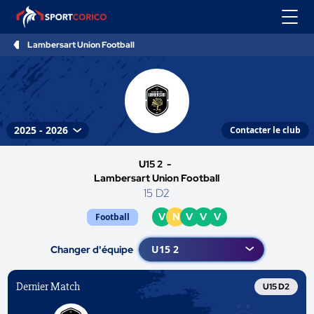
Lambersart Union Football
Contacter le club
U15 2 -
Lambersart Union Football
15 D2
V
N
V
V
V
Football
Changer d'équipe
Dernier Match
U15 D2