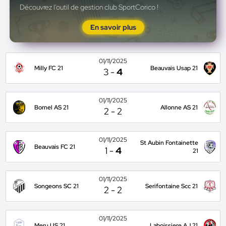
Découvrez l'outil de gestion club SportCorico !
En savoir plus
01/11/2025
Milly FC 21
Beauvais Usap 21
3
-
4
01/11/2025
Bornel AS 21
Allonne AS 21
2
-
2
01/11/2025
St Aubin Fontainette
Beauvais FC 21
1
-
4
21
01/11/2025
Songeons SC 21
Serifontaine Scc 21
2
-
2
01/11/2025
Meru US 21
Laboissiere AJ 21