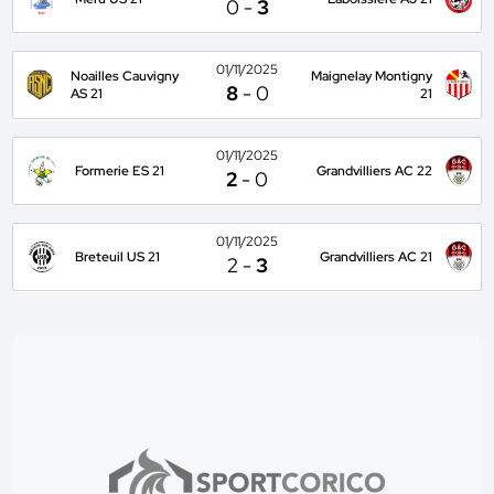
0
-
3
01/11/2025
Noailles Cauvigny
Maignelay Montigny
8
-
0
AS 21
21
01/11/2025
Formerie ES 21
Grandvilliers AC 22
2
-
0
01/11/2025
Breteuil US 21
Grandvilliers AC 21
2
-
3