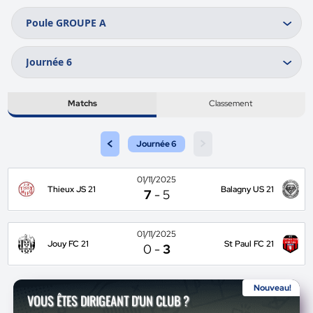
Matchs
Classement
<
>
Journée 6
01/11/2025
Thieux JS 21
Balagny US 21
7
-
5
01/11/2025
Jouy FC 21
St Paul FC 21
0
-
3
Nouveau!
VOUS ÊTES DIRIGEANT D'UN CLUB ?