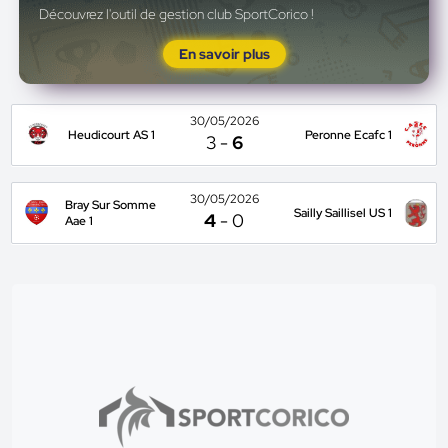
Découvrez l'outil de gestion club SportCorico !
En savoir plus
30/05/2026
Heudicourt AS 1
Peronne Ecafc 1
3
-
6
30/05/2026
Bray Sur Somme
Sailly Saillisel US 1
4
-
0
Aae 1