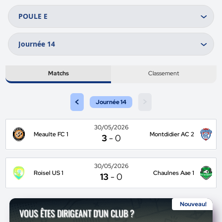
Matchs
Classement
<
>
Journée 14
30/05/2026
Meaulte FC 1
Montdidier AC 2
3
-
0
30/05/2026
Roisel US 1
Chaulnes Aae 1
13
-
0
Nouveau!
VOUS ÊTES DIRIGEANT D'UN CLUB ?