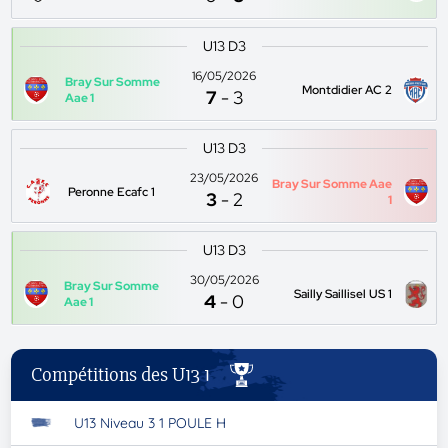
U13 D3
16/05/2026
Bray Sur Somme
Montdidier AC 2
7
-
3
Aae 1
U13 D3
23/05/2026
Bray Sur Somme Aae
Peronne Ecafc 1
3
-
2
1
U13 D3
30/05/2026
Bray Sur Somme
Sailly Saillisel US 1
4
-
0
Aae 1
Compétitions des U13 1
U13 Niveau 3 1 POULE H