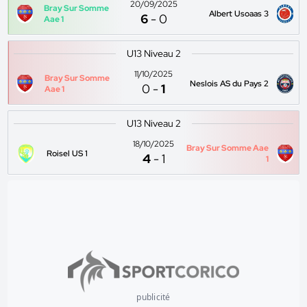
20/09/2025
Bray Sur Somme
Albert Usoaas 3
6
-
0
Aae 1
U13 Niveau 2
11/10/2025
Bray Sur Somme
Neslois AS du Pays 2
0
-
1
Aae 1
U13 Niveau 2
18/10/2025
Bray Sur Somme Aae
Roisel US 1
4
-
1
1
publicité