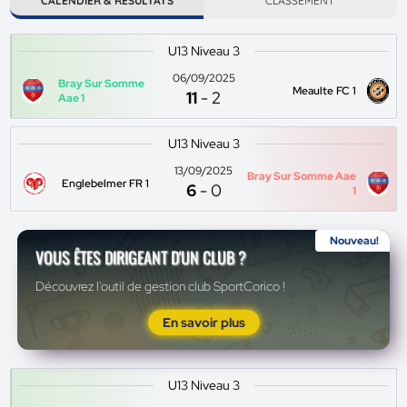
CALENDIER & RÉSULTATS
CLASSEMENT
U13 Niveau 3
06/09/2025
Bray Sur Somme
Meaulte FC 1
11
-
2
Aae 1
U13 Niveau 3
13/09/2025
Bray Sur Somme Aae
Englebelmer FR 1
6
-
0
1
Nouveau!
VOUS ÊTES DIRIGEANT D'UN CLUB ?
Découvrez l'outil de gestion club SportCorico !
En savoir plus
U13 Niveau 3