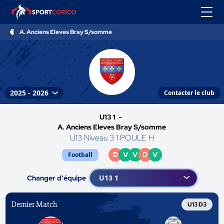
A. Anciens Eleves Bray S/somme
Contacter le club
U13 1 -
A. Anciens Eleves Bray S/somme
U13 Niveau 3 1 POULE H
D
V
V
D
V
Football
Changer d'équipe
Dernier Match
U13 D3