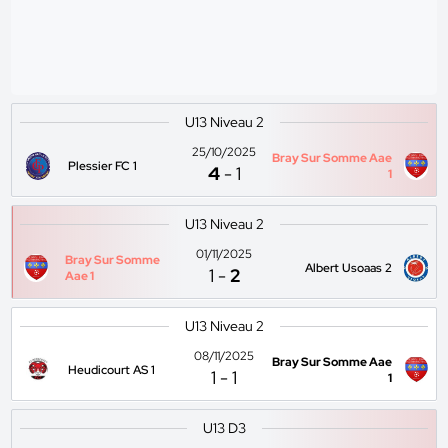
U13 Niveau 2
25/10/2025
Bray Sur Somme Aae
Plessier FC 1
4
-
1
1
U13 Niveau 2
01/11/2025
Bray Sur Somme
Albert Usoaas 2
1
-
2
Aae 1
U13 Niveau 2
08/11/2025
Bray Sur Somme Aae
Heudicourt AS 1
1
-
1
1
U13 D3