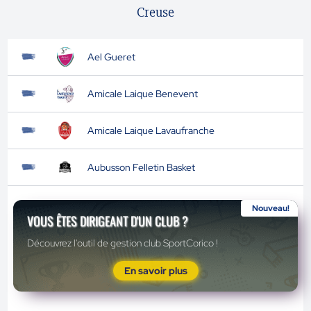
Creuse
Ael Gueret
Amicale Laique Benevent
Amicale Laique Lavaufranche
Aubusson Felletin Basket
Nouveau!
VOUS ÊTES DIRIGEANT D'UN CLUB ?
Découvrez l'outil de gestion club SportCorico !
En savoir plus