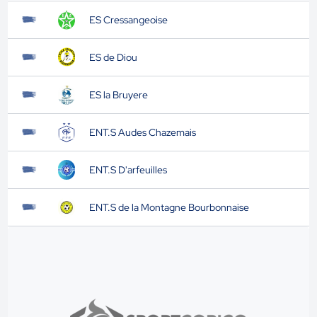
ES Cressangeoise
ES de Diou
ES la Bruyere
ENT.S Audes Chazemais
ENT.S D'arfeuilles
ENT.S de la Montagne Bourbonnaise