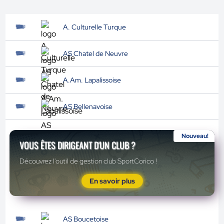
A. Culturelle Turque
AS Chatel de Neuvre
A.Am. Lapalissoise
AS Bellenavoise
Nouveau!
VOUS ÊTES DIRIGEANT D'UN CLUB ?
Découvrez l'outil de gestion club SportCorico !
En savoir plus
AS Boucetoise