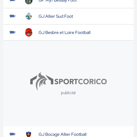
GF Myf Bessay Foot
GJ Allier Sud Foot
GJ Besbre et Loire Football
publicité
GJ Bocage Allier Football