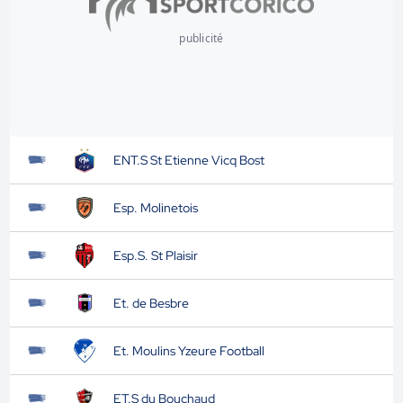
publicité
ENT.S St Etienne Vicq Bost
Esp. Molinetois
Esp.S. St Plaisir
Et. de Besbre
Et. Moulins Yzeure Football
ET.S du Bouchaud