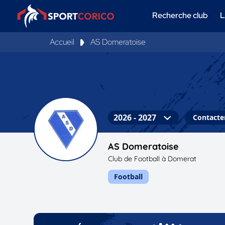
Recherche club
L
Accueil
AS Domeratoise
Contacter
AS Domeratoise
Club de Football à Domerat
Football