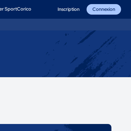
er SportCorico
Inscription
Connexion