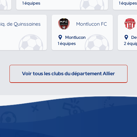
1 équipes
1 équipes
iq. de Quinssaines
Montlucon FC
Montlucon
De
1 équipes
2 équi
Voir tous les clubs du département Allier