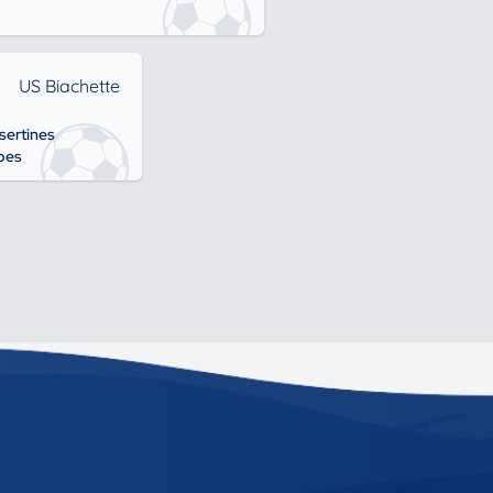
US Biachette
sertines
pes