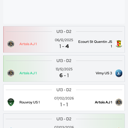
U13 - D2
06/12/2025
Ecourt St Quentin JS
Artois AJ 1
1
-
4
1
U13 - D2
13/12/2025
Artois AJ 1
Vimy US 3
6
-
1
U13 - D2
07/02/2026
Rouvroy US 1
Artois AJ 1
1
-
1
U13 - D2
07/03/2026