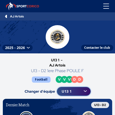
AJ Artois
Contacter le club
U13 1 -
AJ Artois
U13 - D2 1ere Phase POULE F
V
V
V
D
D
Football
Changer d'équipe
Dernier Match
U13 - D2