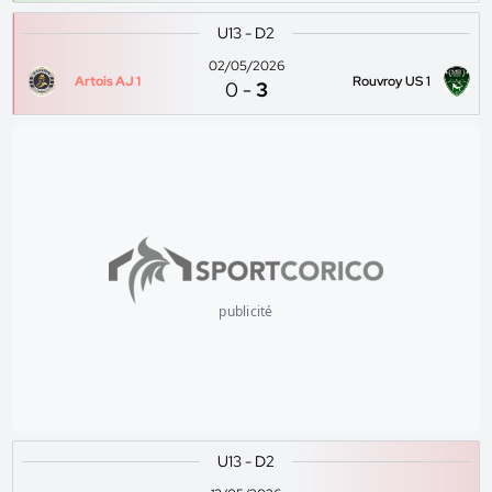
U13 - D2
02/05/2026
Artois AJ 1
Rouvroy US 1
0
-
3
publicité
U13 - D2