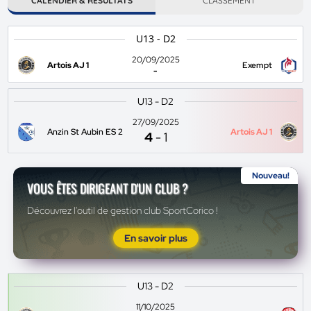
CALENDIER & RÉSULTATS
CLASSEMENT
U13 - D2
20/09/2025
Artois AJ 1
Exempt
-
U13 - D2
27/09/2025
Anzin St Aubin ES 2
Artois AJ 1
4
-
1
Nouveau!
VOUS ÊTES DIRIGEANT D'UN CLUB ?
Découvrez l'outil de gestion club SportCorico !
En savoir plus
U13 - D2
11/10/2025