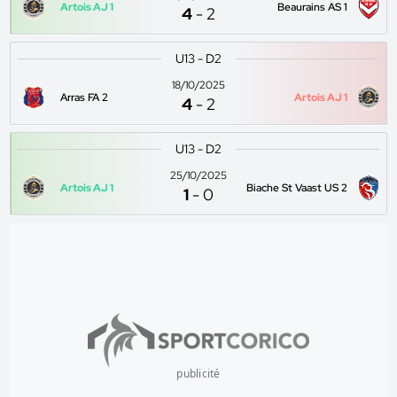
Artois AJ 1
Beaurains AS 1
4
-
2
U13 - D2
18/10/2025
Arras FA 2
Artois AJ 1
4
-
2
U13 - D2
25/10/2025
Artois AJ 1
Biache St Vaast US 2
1
-
0
publicité