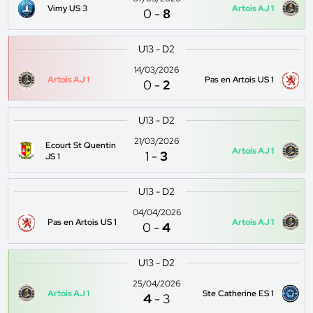
Vimy US 3
Artois AJ 1
0
-
8
U13 - D2
14/03/2026
Artois AJ 1
Pas en Artois US 1
0
-
2
U13 - D2
21/03/2026
Ecourt St Quentin
Artois AJ 1
1
-
3
JS 1
U13 - D2
04/04/2026
Pas en Artois US 1
Artois AJ 1
0
-
4
U13 - D2
25/04/2026
Artois AJ 1
Ste Catherine ES 1
4
-
3