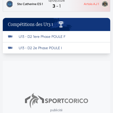
13/05/2026
Ste Catherine ES 1
Artois AJ 1
3
-
1
Compétitions des U13 1
U13 - D2 1ere Phase POULE F
U13 - D2 2e Phase POULE I
publicité