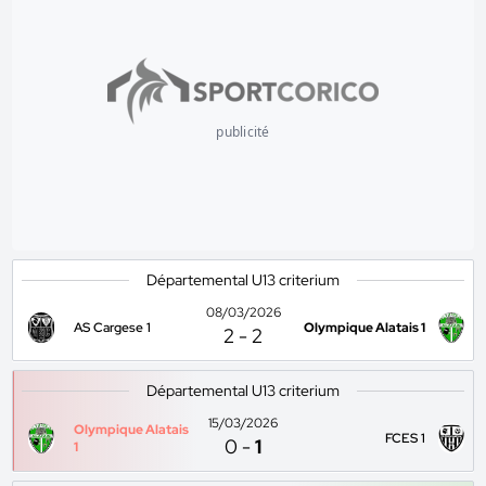
publicité
Départemental U13 criterium
08/03/2026
AS Cargese 1
Olympique Alatais 1
2
-
2
Départemental U13 criterium
15/03/2026
Olympique Alatais
FCES 1
0
-
1
1