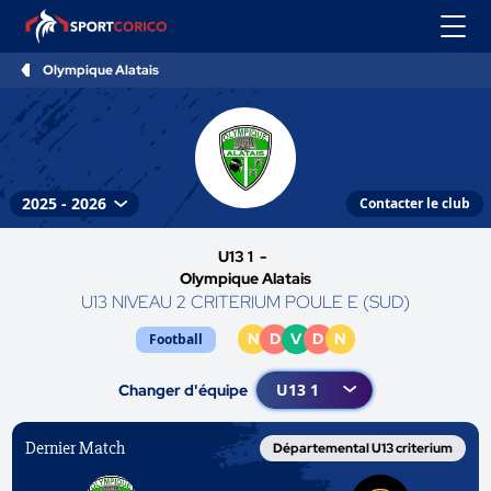
Olympique Alatais
Contacter le club
U13 1 -
Olympique Alatais
U13 NIVEAU 2 CRITERIUM POULE E (SUD)
N
D
V
D
N
Football
Changer d'équipe
Dernier Match
Départemental U13 criterium