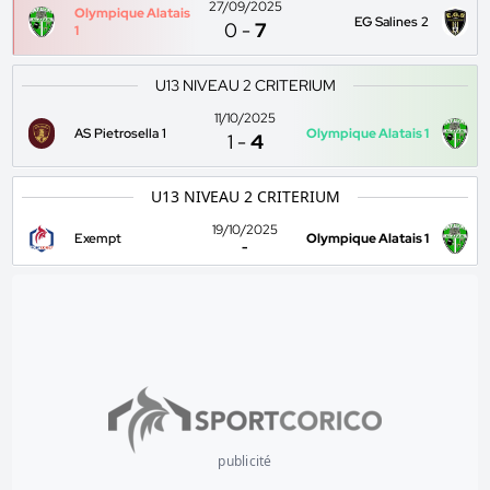
27/09/2025
Olympique Alatais
EG Salines 2
0
-
7
1
U13 NIVEAU 2 CRITERIUM
11/10/2025
AS Pietrosella 1
Olympique Alatais 1
1
-
4
U13 NIVEAU 2 CRITERIUM
19/10/2025
Exempt
Olympique Alatais 1
-
publicité