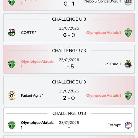
Nebbiu Conca D'oru 1
0
-
1
1
CHALLENGE U13
25/01/2026
CORTE 1
Olympique Alatais 1
6
-
0
CHALLENGE U13
25/01/2026
Olympique Alatais
JS Calvi 1
1
-
5
1
CHALLENGE U13
25/01/2026
Furiani Aglia 1
Olympique Alatais 1
2
-
0
CHALLENGE U13
Olympique Alatais
28/01/2026
Exempt
1
-