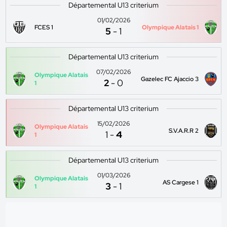
Départemental U13 criterium
01/02/2026
FCES 1
Olympique Alatais 1
5
-
1
Départemental U13 criterium
07/02/2026
Olympique Alatais
Gazelec FC Ajaccio 3
2
-
0
1
Départemental U13 criterium
15/02/2026
Olympique Alatais
S.V.A.R.R 2
1
-
4
1
Départemental U13 criterium
01/03/2026
Olympique Alatais
AS Cargese 1
3
-
1
1