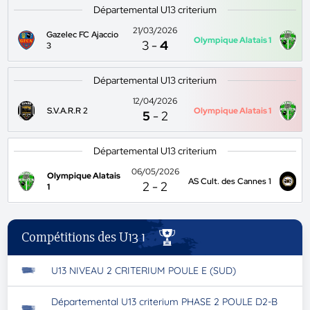
Départemental U13 criterium
21/03/2026
Gazelec FC Ajaccio
Olympique Alatais 1
3
-
4
3
Départemental U13 criterium
12/04/2026
S.V.A.R.R 2
Olympique Alatais 1
5
-
2
Départemental U13 criterium
06/05/2026
Olympique Alatais
AS Cult. des Cannes 1
2
-
2
1
Compétitions des U13 1
U13 NIVEAU 2 CRITERIUM POULE E (SUD)
Départemental U13 criterium PHASE 2 POULE D2-B