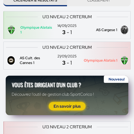
CALENDIER & RÉSULTATS
CLASSEMENT
U13 NIVEAU 2 CRITERIUM
14/09/2025
Olympique Alatais
AS Cargese 1
3
-
1
1
U13 NIVEAU 2 CRITERIUM
21/09/2025
AS Cult. des
Olympique Alatais 1
3
-
1
Cannes 1
Nouveau!
VOUS ÊTES DIRIGEANT D'UN CLUB ?
Découvrez l'outil de gestion club SportCorico !
En savoir plus
U13 NIVEAU 2 CRITERIUM