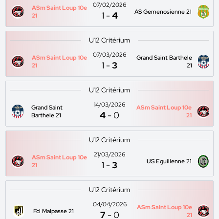
07/02/2026
ASm Saint Loup 10e
AS Gemenosienne 21
1
-
4
21
U12 Critérium
07/03/2026
ASm Saint Loup 10e
Grand Saint Barthele
1
-
3
21
21
U12 Critérium
14/03/2026
Grand Saint
ASm Saint Loup 10e
4
-
0
Barthele 21
21
U12 Critérium
21/03/2026
ASm Saint Loup 10e
US Eguillenne 21
1
-
3
21
U12 Critérium
04/04/2026
ASm Saint Loup 10e
Fcl Malpasse 21
7
-
0
21