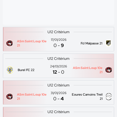
U12 Critérium
17/01/2026
ASm Saint Loup 10e
Fcl Malpasse 21
0
-
9
21
U12 Critérium
24/01/2026
ASm Saint Loup 10e
Burel FC 22
12
-
0
21
U12 Critérium
31/01/2026
ASm Saint Loup 10e
Eoures Camoins Treil
0
-
4
21
21
U12 Critérium