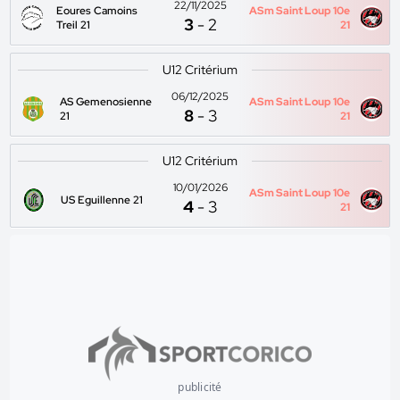
22/11/2025
Eoures Camoins
ASm Saint Loup 10e
3
-
2
Treil 21
21
U12 Critérium
06/12/2025
AS Gemenosienne
ASm Saint Loup 10e
8
-
3
21
21
U12 Critérium
10/01/2026
ASm Saint Loup 10e
US Eguillenne 21
4
-
3
21
publicité