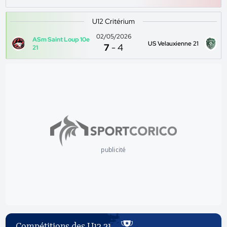
U12 Critérium
02/05/2026
ASm Saint Loup 10e
US Velauxienne 21
7
-
4
21
publicité
Compétitions des U12 21