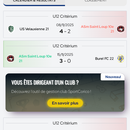
CALENDIER & RÉSULTATS
CLASSEMENT
U12 Critérium
08/11/2025
ASm Saint Loup 10e
US Velauxienne 21
4
-
2
21
U12 Critérium
15/11/2025
ASm Saint Loup 10e
Burel FC 22
3
-
0
21
Nouveau!
VOUS ÊTES DIRIGEANT D'UN CLUB ?
Découvrez l'outil de gestion club SportCorico !
En savoir plus
U12 Critérium