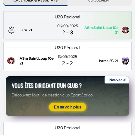
CALENDIER & RÉSULTATS
CLASSEMENT
U20 Régional
06/09/2025
ASm Saint Loup 10e
FCa. 21
2
-
3
21
U20 Régional
13/09/2025
ASm Saint Loup 10e
Istres FC 21
2
-
2
21
Nouveau!
VOUS ÊTES DIRIGEANT D'UN CLUB ?
Découvrez l'outil de gestion club SportCorico !
En savoir plus
U20 Régional