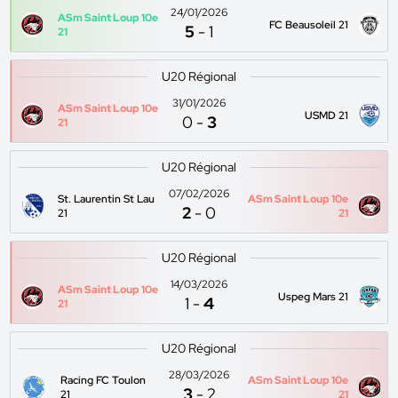
24/01/2026
ASm Saint Loup 10e
FC Beausoleil 21
5
-
1
21
U20 Régional
31/01/2026
ASm Saint Loup 10e
USMD 21
0
-
3
21
U20 Régional
07/02/2026
St. Laurentin St Lau
ASm Saint Loup 10e
2
-
0
21
21
U20 Régional
14/03/2026
ASm Saint Loup 10e
Uspeg Mars 21
1
-
4
21
U20 Régional
28/03/2026
Racing FC Toulon
ASm Saint Loup 10e
3
-
2
21
21