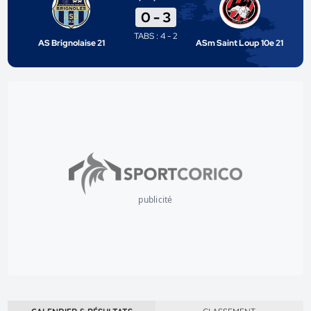
0
-
3
TABS : 4 - 2
AS Brignolaise 21
ASm Saint Loup 10e 21
publicité