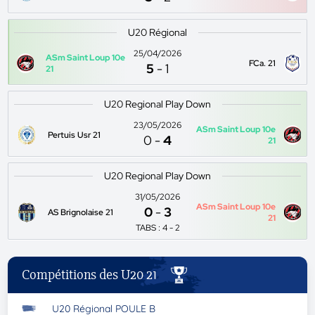
U20 Régional
25/04/2026
ASm Saint Loup 10e
FCa. 21
5
-
1
21
U20 Regional Play Down
23/05/2026
ASm Saint Loup 10e
Pertuis Usr 21
0
-
4
21
U20 Regional Play Down
31/05/2026
ASm Saint Loup 10e
0
-
3
AS Brignolaise 21
21
TABS : 4 - 2
Compétitions des U20 21
U20 Régional POULE B