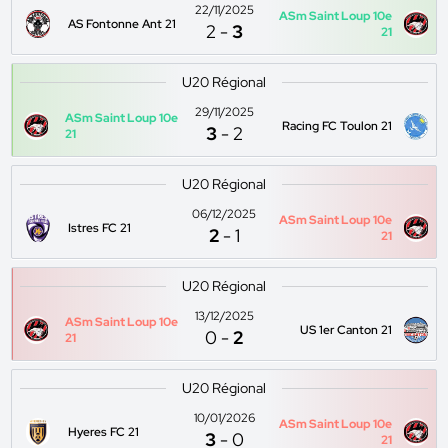
22/11/2025
ASm Saint Loup 10e
AS Fontonne Ant 21
2
-
3
21
U20 Régional
29/11/2025
ASm Saint Loup 10e
Racing FC Toulon 21
3
-
2
21
U20 Régional
06/12/2025
ASm Saint Loup 10e
Istres FC 21
2
-
1
21
U20 Régional
13/12/2025
ASm Saint Loup 10e
US 1er Canton 21
0
-
2
21
U20 Régional
10/01/2026
ASm Saint Loup 10e
Hyeres FC 21
3
-
0
21