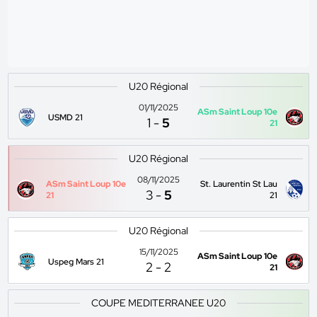
U20 Régional
01/11/2025
ASm Saint Loup 10e
USMD 21
1
-
5
21
U20 Régional
08/11/2025
ASm Saint Loup 10e
St. Laurentin St Lau
3
-
5
21
21
U20 Régional
15/11/2025
ASm Saint Loup 10e
Uspeg Mars 21
2
-
2
21
COUPE MEDITERRANEE U20