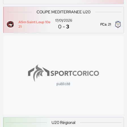
COUPE MEDITERRANEE U20
17/01/2026
ASm Saint Loup 10e
FCa. 21
0
-
3
21
publicité
U20 Régional