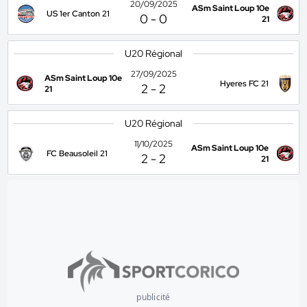
20/09/2025
ASm Saint Loup 10e
US 1er Canton 21
0
-
0
21
U20 Régional
27/09/2025
ASm Saint Loup 10e
Hyeres FC 21
2
-
2
21
U20 Régional
11/10/2025
ASm Saint Loup 10e
FC Beausoleil 21
2
-
2
21
publicité