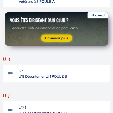
Vétérans à 8 POULE A
Nouveau!
VOUS ÊTES DIRIGEANT D'UN CLUB ?
Découvrez l'outil de gestion club SportCorico !
En savoir plus
U19
U19 1
U19 Départemental 1 POULE B
U17
U17 1