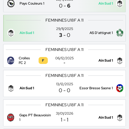
Pays Couleurs 1
Ain Sud 1
0
-
6
FEMININES U18F A 11
29/11/2025
Ain Sud 1
AS D'attignat 1
3
-
0
FEMININES U18F A 11
Crolles
06/12/2025
F
Ain Sud 1
FC 2
-
FEMININES U18F A 11
13/12/2025
Ain Sud 1
Essor Bresse Saone 1
0
-
0
FEMININES U18F A 11
31/01/2026
Gaps PT Beauvoisin
Ain Sud 1
1
-
1
1