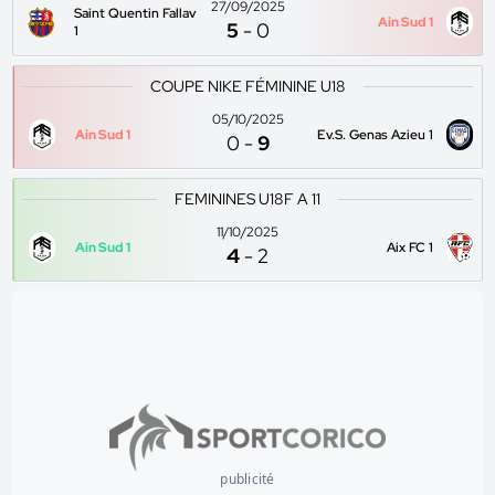
27/09/2025
Saint Quentin Fallav
Ain Sud 1
5
-
0
1
COUPE NIKE FÉMININE U18
05/10/2025
Ain Sud 1
Ev.S. Genas Azieu 1
0
-
9
FEMININES U18F A 11
11/10/2025
Ain Sud 1
Aix FC 1
4
-
2
publicité