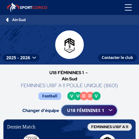
Ain Sud
Contacter le club
U18 FÉMININES 1 -
Ain Sud
FEMININES U18F A 11 POULE UNIQUE (8601)
V
V
D
D
V
Football
Changer d'équipe
Dernier Match
FEMININES U18F A 11