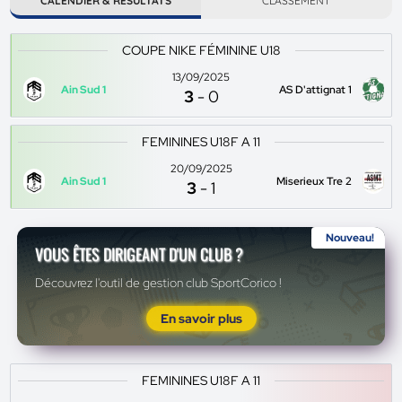
CALENDIER & RÉSULTATS
CLASSEMENT
COUPE NIKE FÉMININE U18
13/09/2025
Ain Sud 1
AS D'attignat 1
3
-
0
FEMININES U18F A 11
20/09/2025
Ain Sud 1
Miserieux Tre 2
3
-
1
Nouveau!
VOUS ÊTES DIRIGEANT D'UN CLUB ?
Découvrez l'outil de gestion club SportCorico !
En savoir plus
FEMININES U18F A 11