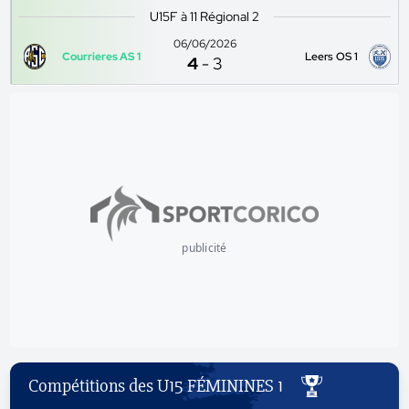
U15F à 11 Régional 2
06/06/2026
Courrieres AS 1
Leers OS 1
4
-
3
publicité
Compétitions des U15 FÉMININES 1