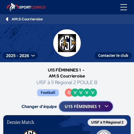
AM.S Courrieroise
Contacter le club
U15 FÉMININES 1 -
AM.S Courrieroise
U15F à 11 Régional 2 POULE B
D
V
V
V
V
Football
Changer d'équipe
Dernier Match
U15F à 11 Régional 2