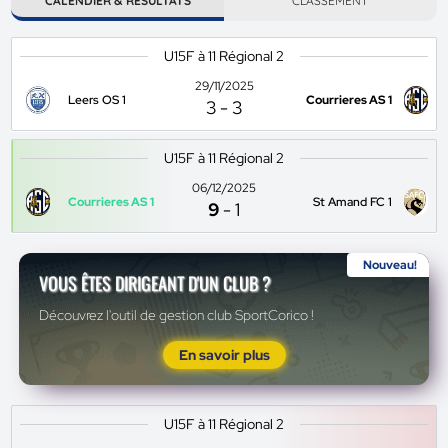
CALENDIER & RÉSULTATS
CLASSEMENT
U15F à 11 Régional 2
29/11/2025
Leers OS 1
Courrieres AS 1
3
-
3
U15F à 11 Régional 2
06/12/2025
Courrieres AS 1
St Amand FC 1
9
-
1
Nouveau!
VOUS ÊTES DIRIGEANT D'UN CLUB ?
Découvrez l'outil de gestion club SportCorico !
En savoir plus
U15F à 11 Régional 2