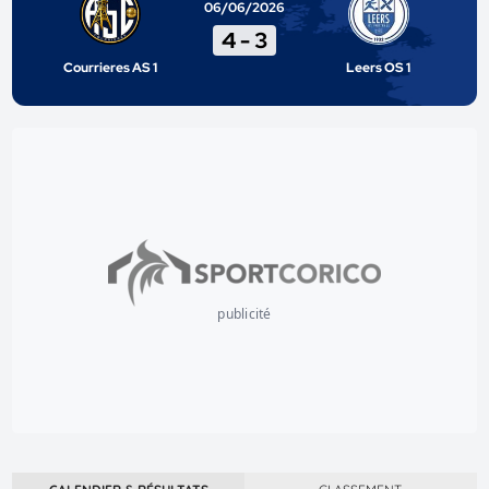
06/06/2026
4
-
3
Courrieres AS 1
Leers OS 1
publicité