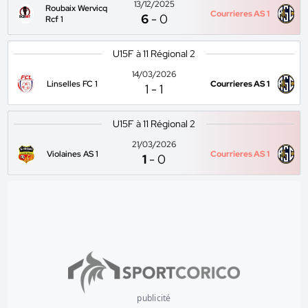
13/12/2025
Roubaix Wervicq
Courrieres AS 1
6
-
0
Rcf 1
U15F à 11 Régional 2
14/03/2026
Linselles FC 1
Courrieres AS 1
1
-
1
U15F à 11 Régional 2
21/03/2026
Violaines AS 1
Courrieres AS 1
1
-
0
publicité