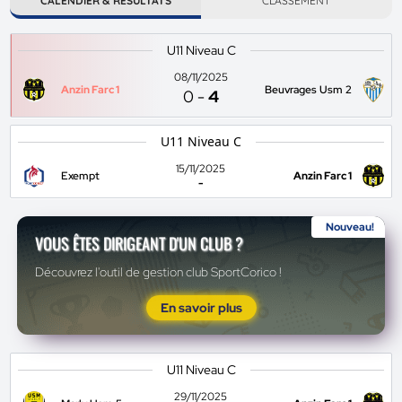
CALENDIER & RÉSULTATS
CLASSEMENT
U11 Niveau C
08/11/2025
Anzin Farc 1
Beuvrages Usm 2
0
-
4
U11 Niveau C
15/11/2025
Exempt
Anzin Farc 1
-
Nouveau!
VOUS ÊTES DIRIGEANT D'UN CLUB ?
Découvrez l'outil de gestion club SportCorico !
En savoir plus
U11 Niveau C
29/11/2025