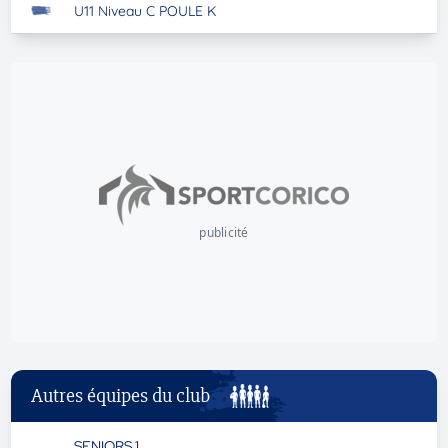
U11 Niveau C POULE K
publicité
Autres équipes du club
SENIORS 1