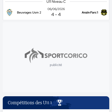
U11 Niveau C
06/06/2026
Beuvrages Usm 2
Anzin Farc 1
4
-
4
publicité
Compétitions des U11 1