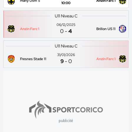
Marly Usm 5
Anzin Farc 1
10:00
U11 Niveau C
06/12/2025
Anzin Farc 1
Brillon US 11
0
-
4
U11 Niveau C
31/01/2026
Fresnes Stade 11
Anzin Farc 1
9
-
0
publicité