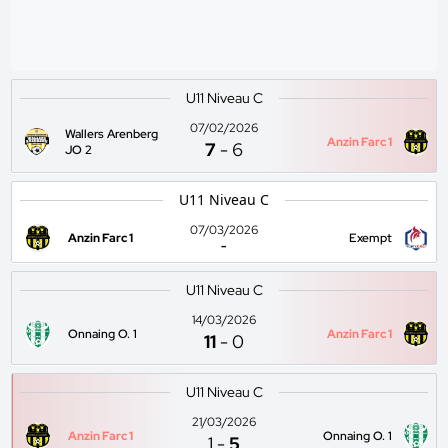
U11 Niveau C
07/02/2026
Wallers Arenberg
Anzin Farc 1
7
-
6
JO 2
U11 Niveau C
07/03/2026
Anzin Farc 1
Exempt
-
U11 Niveau C
14/03/2026
Onnaing O. 1
Anzin Farc 1
11
-
0
U11 Niveau C
21/03/2026
Anzin Farc 1
Onnaing O. 1
1
-
5