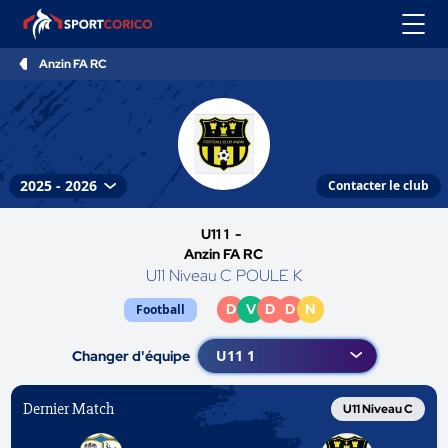
Anzin FA RC
Contacter le club
U11 1 -
Anzin FA RC
U11 Niveau C POULE K
D
V
D
D
N
Football
Changer d'équipe
Dernier Match
U11 Niveau C