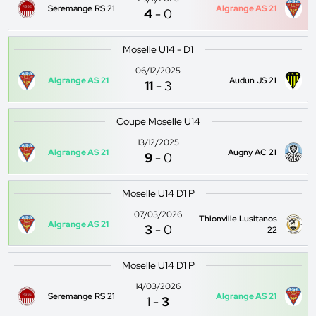
Seremange RS 21
Algrange AS 21
4
-
0
Moselle U14 - D1
06/12/2025
Algrange AS 21
Audun JS 21
11
-
3
Coupe Moselle U14
13/12/2025
Algrange AS 21
Augny AC 21
9
-
0
Moselle U14 D1 P
07/03/2026
Thionville Lusitanos
Algrange AS 21
3
-
0
22
Moselle U14 D1 P
14/03/2026
Seremange RS 21
Algrange AS 21
1
-
3