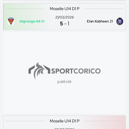
Moselle U14 D1 P
21/03/2026
Algrange AS 21
Elan Kobheen 21
5
-
1
publicité
Moselle U14 D1 P