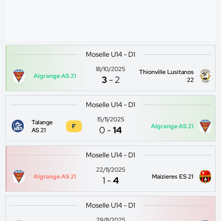
Moselle U14 - D1
18/10/2025
Thionville Lusitanos
Algrange AS 21
3
-
2
22
Moselle U14 - D1
15/11/2025
Talange
F
Algrange AS 21
0
-
14
AS 21
Moselle U14 - D1
22/11/2025
Algrange AS 21
Maizieres ES 21
1
-
4
Moselle U14 - D1
29/11/2025