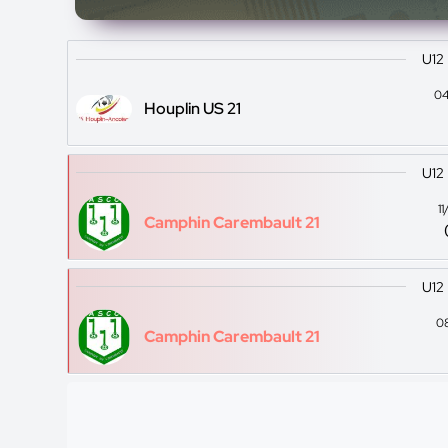
U12
04
Houplin US 21
U12
1
Camphin Carembault 21
U12
0
Camphin Carembault 21