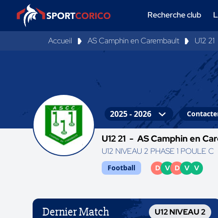
Recherche club
L
Accueil
AS Camphin en Carembault
U12 21
Contacter
U12 21 -
AS Camphin en Ca
U12 NIVEAU 2 PHASE 1 POULE C
Football
D
V
D
V
V
Dernier Match
U12 NIVEAU 2