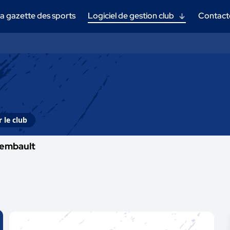
a gazette des sports
Logiciel de gestion club
Contact
 le club
rembault