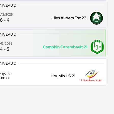
 NIVEAU 2
/12/2025
Illies Aubers Esc 22
6
-
4
 NIVEAU 2
3/12/2025
Camphin Carembault 21
4
-
5
 NIVEAU 2
7/01/2026
Houplin US 21
10:00