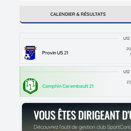
CALENDIER & RÉSULTATS
U12
20
Provin US 21
U12
27
Camphin Carembault 21
VOUS ÊTES DIRIGEANT D
Découvrez l'outil de gestion club SportCoric