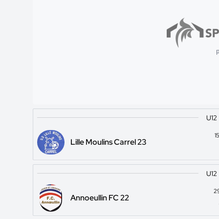
p
U12
1
Lille Moulins Carrel 23
U12
2
Annoeullin FC 22