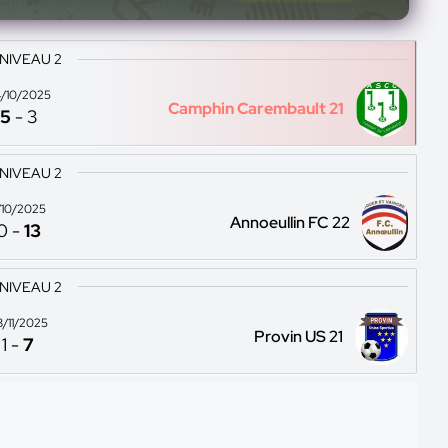
 NIVEAU 2
/10/2025
Camphin Carembault 21
5
-
3
 NIVEAU 2
1/10/2025
Annoeullin FC 22
0
-
13
 NIVEAU 2
8/11/2025
Provin US 21
1
-
7