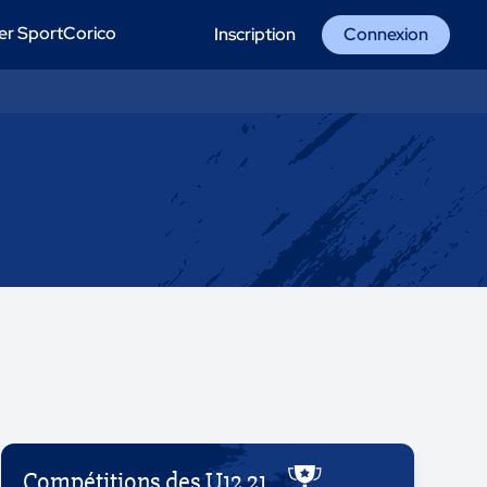
er SportCorico
Inscription
Connexion
Compétitions des U12 21