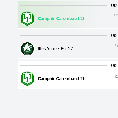
U12
06
Camphin Carembault 21
U12
1
Illies Aubers Esc 22
U12
1
Camphin Carembault 21