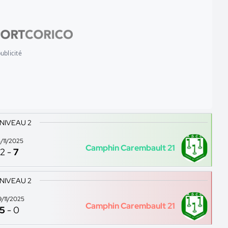
ublicité
 NIVEAU 2
5/11/2025
Camphin Carembault 21
2
-
7
 NIVEAU 2
9/11/2025
Camphin Carembault 21
5
-
0