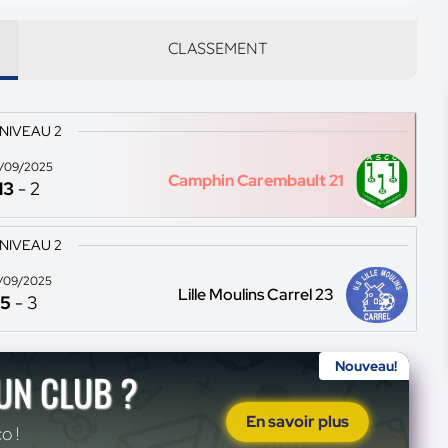
CLASSEMENT
 NIVEAU 2
/09/2025
Camphin Carembault 21
13
-
2
 NIVEAU 2
/09/2025
Lille Moulins Carrel 23
5
-
3
Nouveau!
'UN CLUB ?
En savoir plus
o !