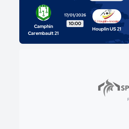
17/01/2026
10:00
Camphin
Houplin US 21
Carembault 21
p