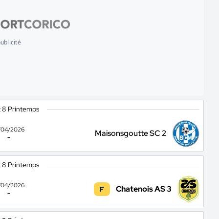
ublicité
t 8 Printemps
/04/2026
Maisonsgoutte SC 2
-
t 8 Printemps
/04/2026
Chatenois AS 3
F
-