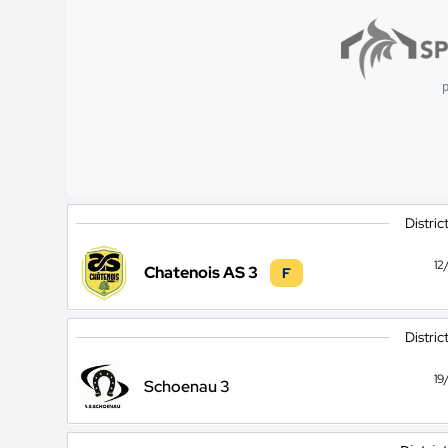
p
Distric
12
Chatenois AS 3
F
Distric
19
Schoenau 3