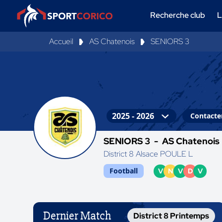
Recherche club
L
Accueil
AS Chatenois
SENIORS 3
Contacter
SENIORS 3 -
AS Chatenois
District 8 Alsace POULE L
Football
V
N
V
D
V
Dernier Match
District 8 Printemps