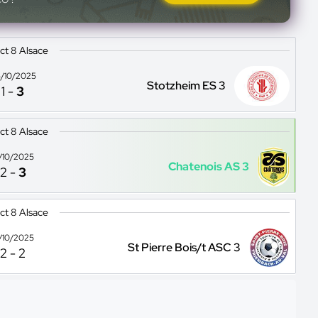
ict 8 Alsace
/10/2025
Stotzheim ES 3
1
-
3
ict 8 Alsace
2/10/2025
Chatenois AS 3
2
-
3
ict 8 Alsace
9/10/2025
St Pierre Bois/t ASC 3
2
-
2