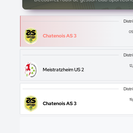
Distr
05
Chatenois AS 3
Distr
1
Meistratzheim US 2
Distr
1
Chatenois AS 3