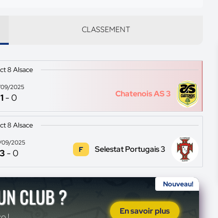
CLASSEMENT
ict 8 Alsace
/09/2025
Chatenois AS 3
1
-
0
ict 8 Alsace
/09/2025
Selestat Portugais 3
F
3
-
0
Nouveau!
'UN CLUB ?
En savoir plus
o !