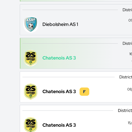
Distr
0
Diebolsheim AS 1
Distr
1
Chatenois AS 3
Distric
08
Chatenois AS 3
F
Distric
15
Chatenois AS 3