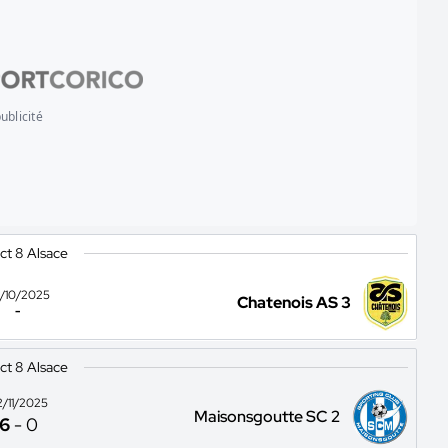
ublicité
ict 8 Alsace
/10/2025
Chatenois AS 3
-
ict 8 Alsace
2/11/2025
Maisonsgoutte SC 2
6
-
0