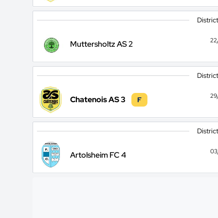
Distric
22
Muttersholtz AS 2
Distric
29
Chatenois AS 3
F
Distric
03
Artolsheim FC 4