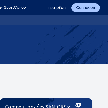
er SportCorico
Inscription
Connexion
Compétitions des SENIORS 3