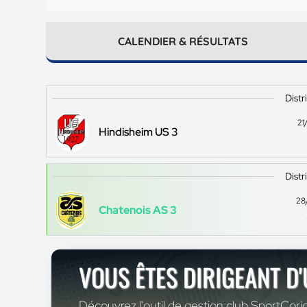
CALENDIER & RÉSULTATS
Distr
21
Hindisheim US 3
Distr
28
Chatenois AS 3
VOUS ÊTES DIRIGEANT D
Découvrez l'outil de gestion club SportCoric