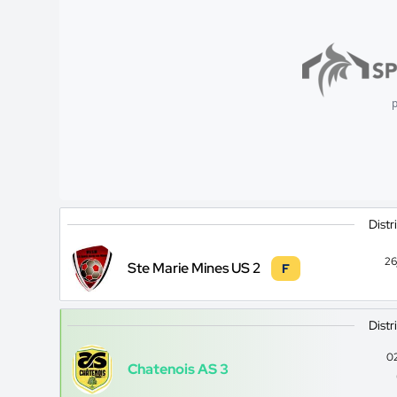
p
Distr
26
Ste Marie Mines US 2
F
Distr
0
Chatenois AS 3