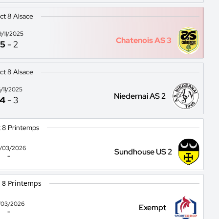
ict 8 Alsace
9/11/2025
Chatenois AS 3
5
-
2
ict 8 Alsace
6/11/2025
Niedernai AS 2
4
-
3
t 8 Printemps
/03/2026
Sundhouse US 2
-
t 8 Printemps
/03/2026
Exempt
-