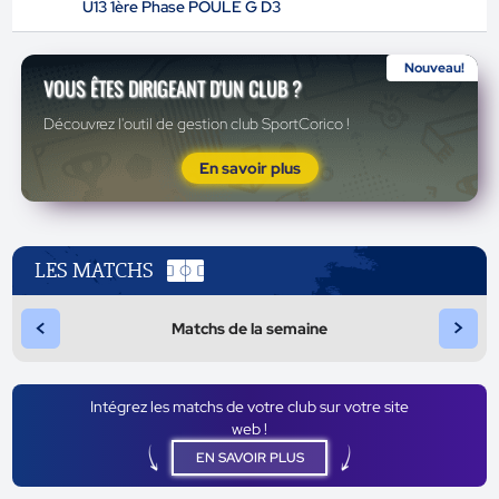
U13 1ère Phase POULE G D3
Nouveau!
VOUS ÊTES DIRIGEANT D'UN CLUB ?
Découvrez l'outil de gestion club SportCorico !
En savoir plus
LES MATCHS
<
>
Matchs de la semaine
Intégrez les matchs de votre club sur votre site
web !
EN SAVOIR PLUS