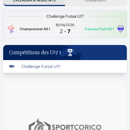
CALENDIER & RÉSULTATS
CLASSEMENT
Challenge Futsal U17
18/04/2026
Champcevinel AS 1
Coursac Foot AS 1
2
-
7
Compétitions des U17 1
Challenge Futsal U17