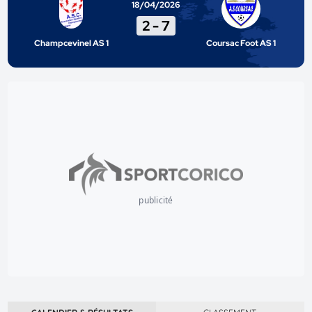
18/04/2026
2
-
7
Champcevinel AS 1
Coursac Foot AS 1
publicité