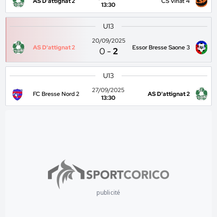
AS D'attignat 2
CS Viriat 4
13:30
U13
20/09/2025
AS D'attignat 2
Essor Bresse Saone 3
0
-
2
U13
27/09/2025
FC Bresse Nord 2
AS D'attignat 2
13:30
publicité