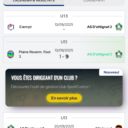
CALENDIER & RÉSULTATS
CLASSEMENT
U13
13/09/2025
Exempt
AS D'attignat 2
-
U13
13/09/2025
Plaine Reverm. Foot
AS D'attignat 2
1
-
9
3
Nouveau!
VOUS ÊTES DIRIGEANT D'UN CLUB ?
Découvrez l'outil de gestion club SportCorico !
En savoir plus
U13
20/09/2025