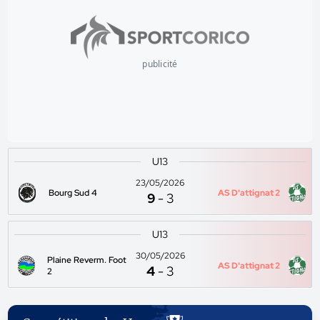
publicité
U13
23/05/2026
Bourg Sud 4
AS D'attignat 2
9
-
3
U13
30/05/2026
Plaine Reverm. Foot
AS D'attignat 2
4
-
3
2