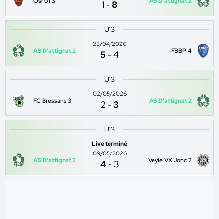
Osr 01 3
AS D'attignat 2
1
-
8
U13
25/04/2026
AS D'attignat 2
FBBP 4
5
-
4
U13
02/05/2026
FC Bressans 3
AS D'attignat 2
2
-
3
U13
Live terminé
09/05/2026
AS D'attignat 2
Veyle VX Jonc 2
4
-
3