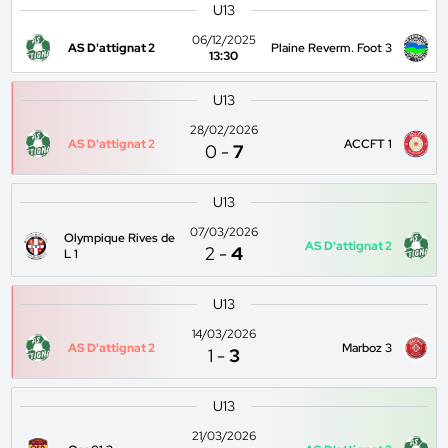
U13
06/12/2025
AS D'attignat 2
Plaine Reverm. Foot 3
13:30
U13
28/02/2026
AS D'attignat 2
ACCFT 1
0
-
7
U13
07/03/2026
Olympique Rives de
AS D'attignat 2
2
-
4
L 1
U13
14/03/2026
AS D'attignat 2
Marboz 3
1
-
3
U13
21/03/2026