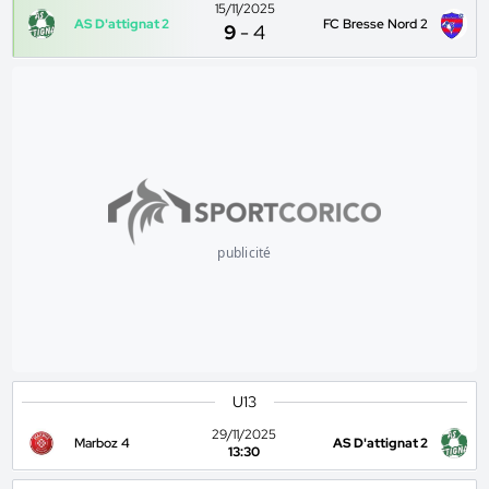
15/11/2025
AS D'attignat 2
FC Bresse Nord 2
9
-
4
publicité
U13
29/11/2025
Marboz 4
AS D'attignat 2
13:30