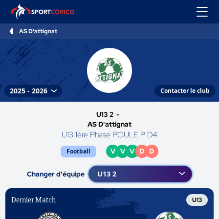
AS D'attignat
Contacter le club
U13 2 -
AS D'attignat
U13 1ère Phase POULE P D4
V
V
V
D
D
Football
Changer d'équipe
Dernier Match
U13