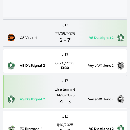
U13
27/09/2025
CS Viriat 4
AS D'attignat 2
2
-
7
U13
04/10/2025
AS D'attignat 2
Veyle VX Jonc 2
13:30
U13
Live terminé
04/10/2025
AS D'attignat 2
Veyle VX Jonc 2
4
-
3
U13
11/10/2025
FC Bressans 4
AS D'attignat 2