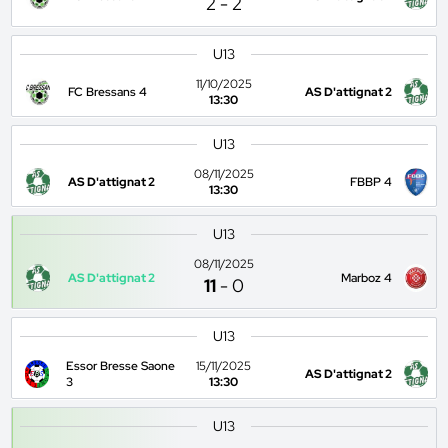
2
-
2
U13
11/10/2025
FC Bressans 4
AS D'attignat 2
13:30
U13
08/11/2025
AS D'attignat 2
FBBP 4
13:30
U13
08/11/2025
AS D'attignat 2
Marboz 4
11
-
0
U13
Essor Bresse Saone
15/11/2025
AS D'attignat 2
3
13:30
U13