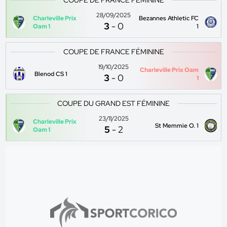
COUPE DE FRANCE FÉMININE
28/09/2025
Charleville Prix
Bezannes Athletic FC
3
-
0
Oam 1
1
COUPE DE FRANCE FÉMININE
19/10/2025
Charleville Prix Oam
Blenod CS 1
3
-
0
1
COUPE DU GRAND EST FÉMININE
23/11/2025
Charleville Prix
St Memmie O. 1
5
-
2
Oam 1