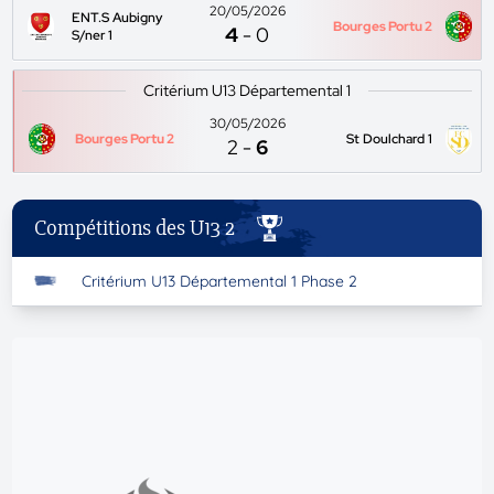
20/05/2026
ENT.S Aubigny
Bourges Portu 2
4
-
0
S/ner 1
Critérium U13 Départemental 1
30/05/2026
Bourges Portu 2
St Doulchard 1
2
-
6
Compétitions des U13 2
Critérium U13 Départemental 1 Phase 2