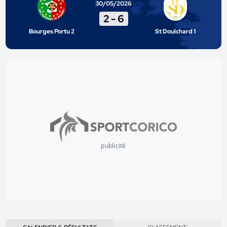
30/05/2026
2
-
6
Bourges Portu 2
St Doulchard 1
publicité