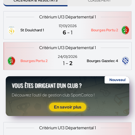
CALENDIER & RÉSULTATS
CLASSEMENT
Critérium U13 Départemental 1
17/01/2026
St Doulchard 1
Bourges Portu 2
6
-
1
Critérium U13 Départemental 1
24/01/2026
Bourges Portu 2
Bourges Gazelec 4
1
-
2
Nouveau!
VOUS ÊTES DIRIGEANT D'UN CLUB ?
Découvrez l'outil de gestion club SportCorico !
En savoir plus
Critérium U13 Départemental 1