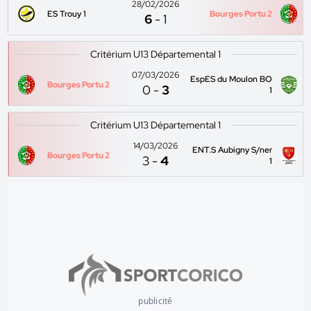
28/02/2026
ES Trouy 1
Bourges Portu 2
6
-
1
Critérium U13 Départemental 1
07/03/2026
EspES du Moulon BO
Bourges Portu 2
0
-
3
1
Critérium U13 Départemental 1
14/03/2026
ENT.S Aubigny S/ner
Bourges Portu 2
3
-
4
1
publicité