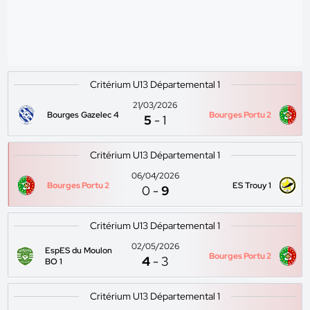
Critérium U13 Départemental 1
21/03/2026
Bourges Gazelec 4
Bourges Portu 2
5
-
1
Critérium U13 Départemental 1
06/04/2026
Bourges Portu 2
ES Trouy 1
0
-
9
Critérium U13 Départemental 1
02/05/2026
EspES du Moulon
Bourges Portu 2
4
-
3
BO 1
Critérium U13 Départemental 1