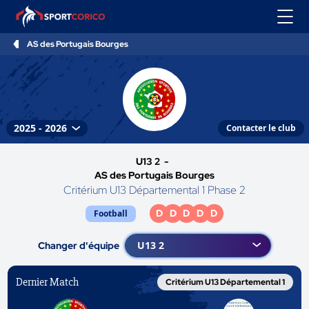
AS des Portugais Bourges
Contacter le club
U13 2 -
AS des Portugais Bourges
Critérium U13 Départemental 1 Phase 2
D
D
D
D
D
Football
Changer d'équipe
Dernier Match
Critérium U13 Départemental 1