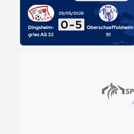
29/05/2026
0
-
5
Dingsheim-
Oberschaeffolsheim
gries AS 32
91
p