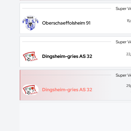
Super V
15
Oberschaeffolsheim 91
Super V
22
Dingsheim-gries AS 32
Super V
29
Dingsheim-gries AS 32