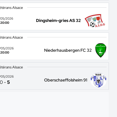
étérans Alsace
/05/2026
Dingsheim-gries AS 32
20:00
étérans Alsace
/05/2026
Niederhausbergen FC 32
20:00
étérans Alsace
/05/2026
Oberschaeffolsheim 91
0
-
5