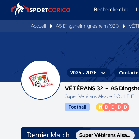
Recherche club
L
Accueil
AS Dingsheim-griesheim 1920
VÉT
Contacter
VÉTÉRANS 32 -
AS Dingsh
Super Vétérans Alsace POULE E
Football
N
D
D
D
D
Dernier Match
Super Vétérans Alsace