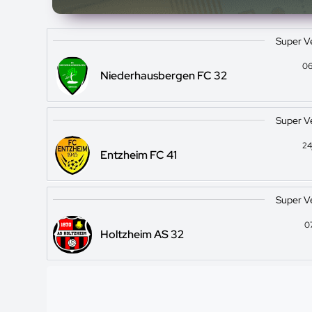
Super V
06
Niederhausbergen FC 32
Super V
24
Entzheim FC 41
Super V
0
Holtzheim AS 32