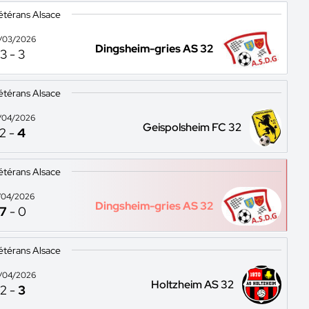
étérans Alsace
/03/2026
Dingsheim-gries AS 32
3
-
3
étérans Alsace
/04/2026
Geispolsheim FC 32
2
-
4
étérans Alsace
/04/2026
Dingsheim-gries AS 32
7
-
0
étérans Alsace
/04/2026
Holtzheim AS 32
2
-
3