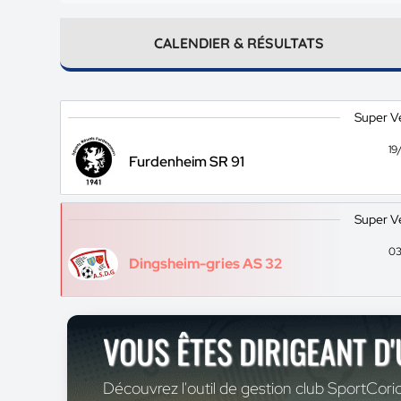
CALENDIER & RÉSULTATS
Super V
19
Furdenheim SR 91
Super V
03
Dingsheim-gries AS 32
VOUS ÊTES DIRIGEANT D
Découvrez l'outil de gestion club SportCoric