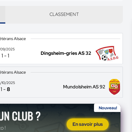
CLASSEMENT
étérans Alsace
/09/2025
Dingsheim-gries AS 32
1
-
1
étérans Alsace
/10/2025
Mundolsheim AS 92
1
-
8
Nouveau!
'UN CLUB ?
En savoir plus
o !