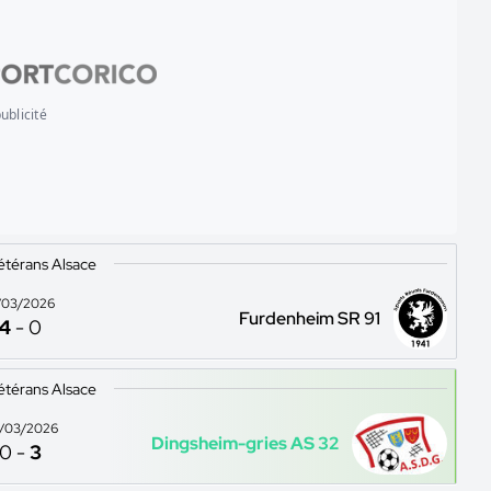
ublicité
étérans Alsace
/03/2026
Furdenheim SR 91
4
-
0
étérans Alsace
/03/2026
Dingsheim-gries AS 32
0
-
3