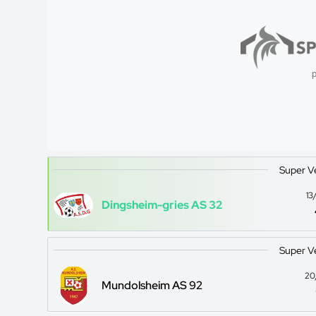
p
Super V
13
Dingsheim-gries AS 32
Super V
20
Mundolsheim AS 92