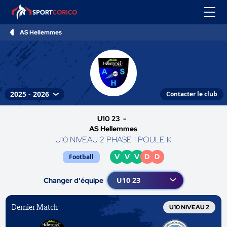
AS Hellemmes
Contacter le club
U10 23 -
AS Hellemmes
U10 NIVEAU 2 PHASE 1 POULE K
V
V
V
D
D
Football
Changer d'équipe
Dernier Match
U10 NIVEAU 2