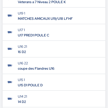
Veterans a 7 Niveau 2 POULE K
U19 1
MATCHES AMICAUX U19/U18 LFHF
U17 1
U17 PRED1 POULE C
U16 21
16 D2
U16 22
coupe des Flandres U16
U15 1
U15 D1 POULE D
U14 21
14 D2