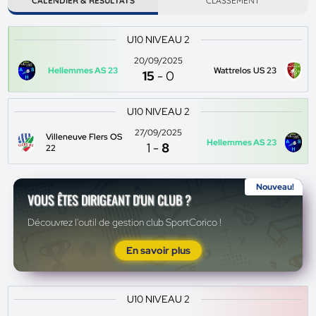
CALENDIER & RÉSULTATS
CLASSEMENT
U10 NIVEAU 2
20/09/2025
Hellemmes AS 23
Wattrelos US 23
15
-
0
U10 NIVEAU 2
27/09/2025
Villeneuve Flers OS
Hellemmes AS 23
1
-
8
22
Nouveau!
VOUS ÊTES DIRIGEANT D'UN CLUB ?
Découvrez l'outil de gestion club SportCorico !
En savoir plus
U10 NIVEAU 2