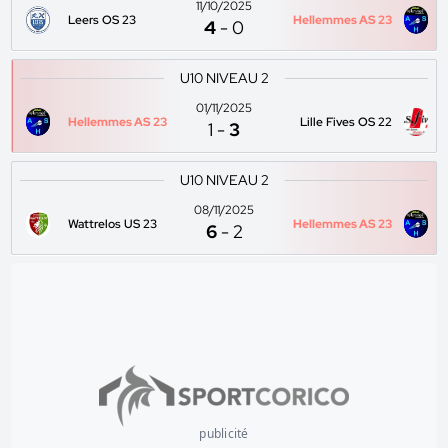
11/10/2025
Leers OS 23
Hellemmes AS 23
4
-
0
U10 NIVEAU 2
01/11/2025
Hellemmes AS 23
Lille Fives OS 22
1
-
3
U10 NIVEAU 2
08/11/2025
Wattrelos US 23
Hellemmes AS 23
6
-
2
publicité