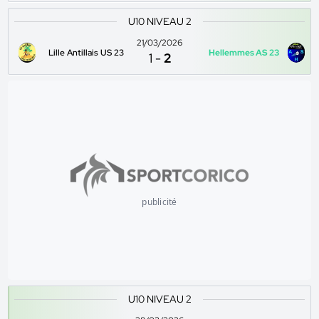
U10 NIVEAU 2
21/03/2026
Lille Antillais US 23
Hellemmes AS 23
1
-
2
publicité
U10 NIVEAU 2