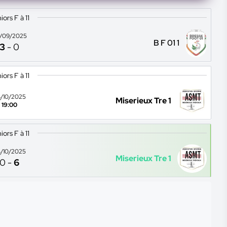
iors F à 11
/09/2025
B F 01 1
3
-
0
iors F à 11
/10/2025
Miserieux Tre 1
19:00
iors F à 11
/10/2025
Miserieux Tre 1
0
-
6