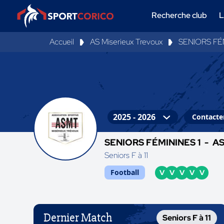
Recherche club
L
Accueil
AS Miserieux Trevoux
SENIORS FÉM
Contacter
SENIORS FÉMININES 1 -
AS
Seniors F à 11
Football
V
V
V
V
V
Dernier Match
Seniors F à 11