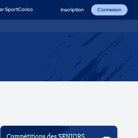
er SportCorico
Inscription
Connexion
Compétitions des SENIORS