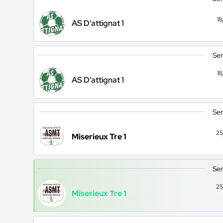
1
AS D'attignat 1
Sen
1
AS D'attignat 1
Sen
25
Miserieux Tre 1
Sen
25
Miserieux Tre 1