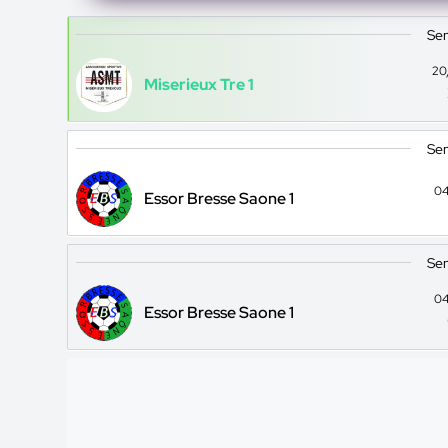
Sen
20
Miserieux Tre 1
Sen
04
Essor Bresse Saone 1
Sen
04
Essor Bresse Saone 1