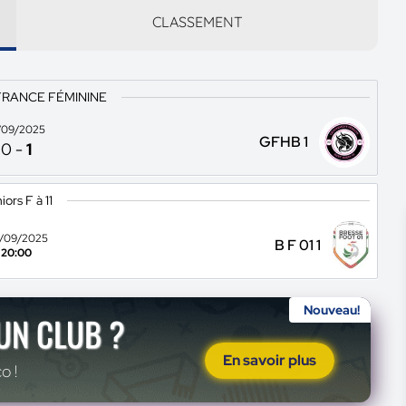
CLASSEMENT
FRANCE FÉMININE
/09/2025
GFHB 1
0
-
1
iors F à 11
/09/2025
B F 01 1
20:00
Nouveau!
'UN CLUB ?
En savoir plus
o !