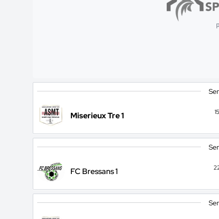
p
Sen
1
Miserieux Tre 1
Sen
2
FC Bressans 1
Sen