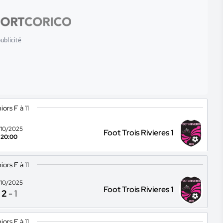
ublicité
iors F à 11
1/10/2025
Foot Trois Rivieres 1
20:00
iors F à 11
1/10/2025
Foot Trois Rivieres 1
2
-
1
iors F à 11