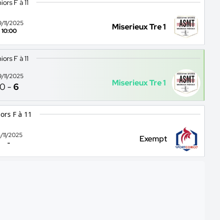
iors F à 11
9/11/2025
Miserieux Tre 1
10:00
iors F à 11
9/11/2025
Miserieux Tre 1
0
-
6
ors F à 11
5/11/2025
Exempt
-