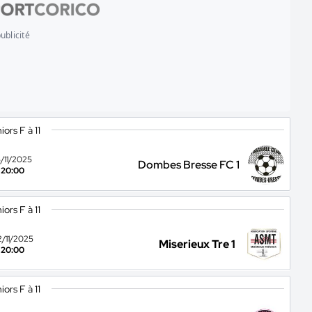
ublicité
iors F à 11
5/11/2025
Dombes Bresse FC 1
20:00
iors F à 11
2/11/2025
Miserieux Tre 1
20:00
iors F à 11