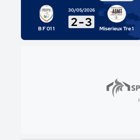
30/05/2026
2
-
3
B F 01 1
Miserieux Tre 1
p