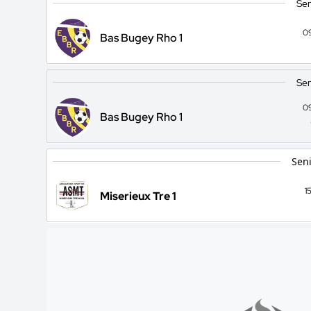
Sen
0
Bas Bugey Rho 1
Sen
0
Bas Bugey Rho 1
Seni
1
Miserieux Tre 1