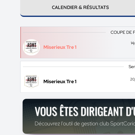
CALENDIER & RÉSULTATS
COUPE DE 
14
Miserieux Tre 1
Sen
20
Miserieux Tre 1
VOUS ÊTES DIRIGEANT D
Découvrez l'outil de gestion club SportCoric