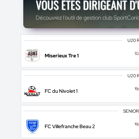
VOUS ÊTES DIRIGEANT D
Découvrez l'outil de gestion club SportCoric
U20 
12
Miserieux Tre 1
U20 
19
FC du Nivolet 1
SENIOR
19
FC Villefranche Beau 2