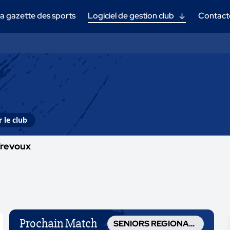
a gazette des sports
Logiciel de gestion club
Contact
 le club
Trevoux
Prochain Match
SENIORS REGIONAL 1