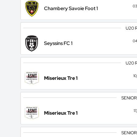
03
Chambery Savoie Foot 1
U20 
04
Seyssins FC 1
U20 
1
Miserieux Tre 1
SENIOR
1
Miserieux Tre 1
SENIOR