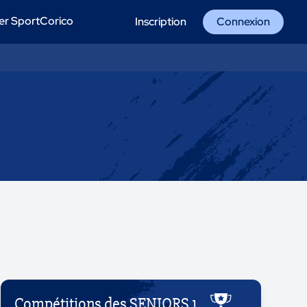
er SportCorico
Inscription
Connexion
Compétitions des SENIORS 1