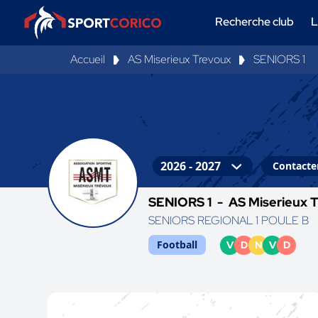
Recherche club
L
Accueil
AS Miserieux Trevoux
SENIORS 1
Contacter
SENIORS 1 -
AS Miserieux 
SENIORS REGIONAL 1 POULE B
Football
V
D
N
V
D