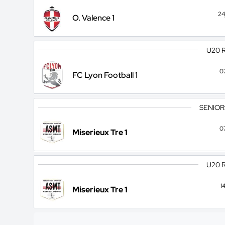
24
O. Valence 1
U20 
0
FC Lyon Football 1
SENIOR
0
Miserieux Tre 1
U20 
1
Miserieux Tre 1