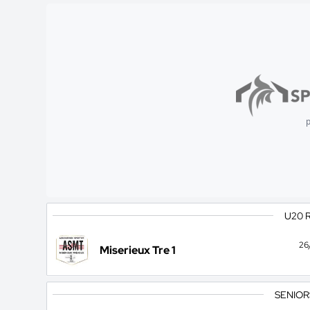
p
U20 
26
Miserieux Tre 1
SENIOR