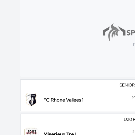
p
SENIOR
1
FC Rhone Vallees 1
U20 
2
Miserieux Tre 1