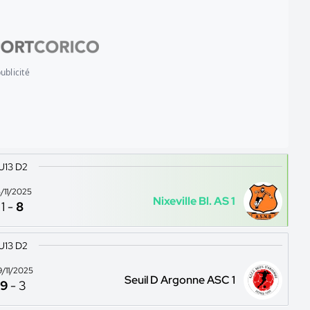
ublicité
U13 D2
5/11/2025
Nixeville Bl. AS 1
1
-
8
U13 D2
9/11/2025
Seuil D Argonne ASC 1
9
-
3