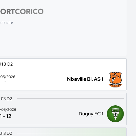
ublicité
U13 D2
/05/2026
Nixeville Bl. AS 1
-
U13 D2
/05/2026
Dugny FC 1
1
-
12
U13 D2