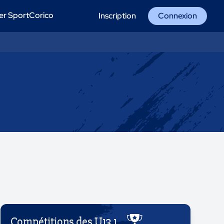
er SportCorico
Inscription
Connexion
Compétitions des U13 1