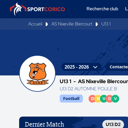
Recherche club
L
Accueil
AS Nixeville Blercourt
U13 1
Contacter
U13 1 -
AS Nixeville Blercour
U13 D2 AUTOMNE POULE B
Football
D
N
V
D
V
Dernier Match
U13 D2