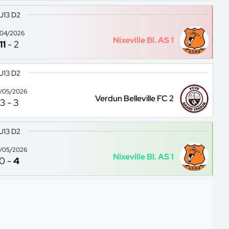
U13 D2
1/04/2026
Nixeville Bl. AS 1
11
-
2
U13 D2
/05/2026
Verdun Belleville FC 2
3
-
3
U13 D2
/05/2026
Nixeville Bl. AS 1
0
-
4