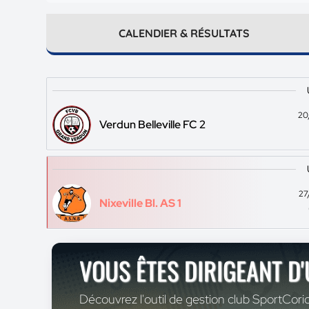
CALENDIER & RÉSULTATS
20
Verdun Belleville FC 2
27
Nixeville Bl. AS 1
VOUS ÊTES DIRIGEANT D
Découvrez l'outil de gestion club SportCoric