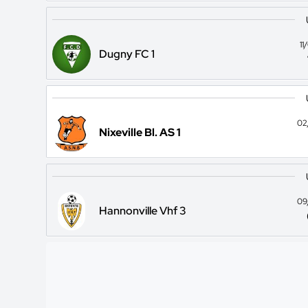
1
Dugny FC 1
02
Nixeville Bl. AS 1
09
Hannonville Vhf 3