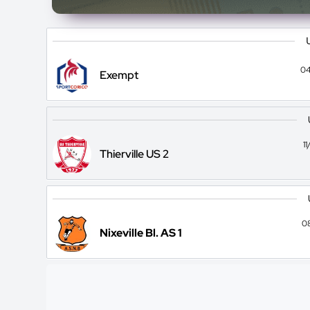
04
Exempt
1
Thierville US 2
0
Nixeville Bl. AS 1