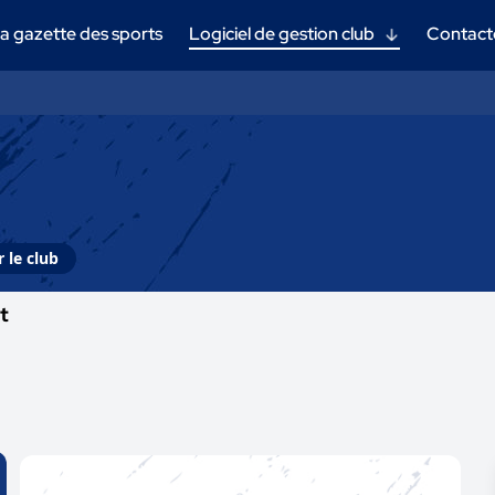
a gazette des sports
Logiciel de gestion club
Contact
 le club
t