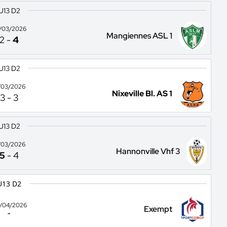
U13 D2
/03/2026
Mangiennes ASL 1
2
-
4
U13 D2
/03/2026
Nixeville Bl. AS 1
3
-
3
U13 D2
/03/2026
Hannonville Vhf 3
5
-
4
U13 D2
/04/2026
Exempt
-