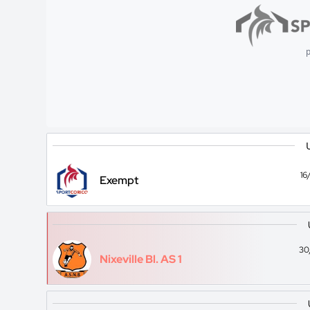
p
16
Exempt
30
Nixeville Bl. AS 1