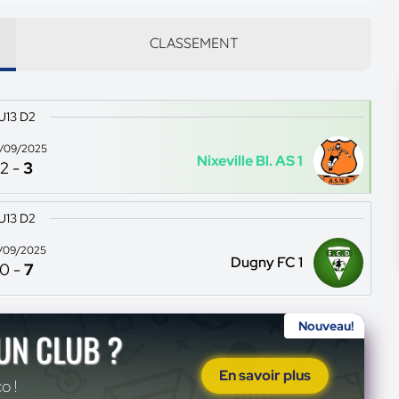
CLASSEMENT
U13 D2
/09/2025
Nixeville Bl. AS 1
2
-
3
U13 D2
/09/2025
Dugny FC 1
0
-
7
Nouveau!
'UN CLUB ?
En savoir plus
o !