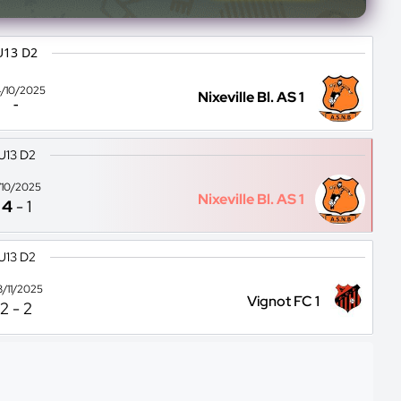
U13 D2
/10/2025
Nixeville Bl. AS 1
-
U13 D2
1/10/2025
Nixeville Bl. AS 1
4
-
1
U13 D2
8/11/2025
Vignot FC 1
2
-
2