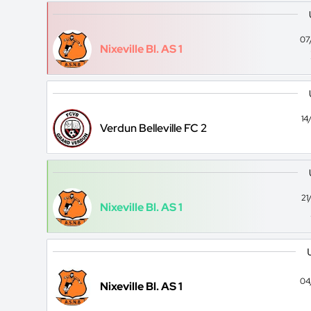
07
Nixeville Bl. AS 1
14
Verdun Belleville FC 2
21
Nixeville Bl. AS 1
04
Nixeville Bl. AS 1