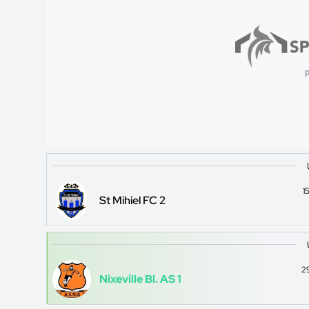
p
1
St Mihiel FC 2
2
Nixeville Bl. AS 1