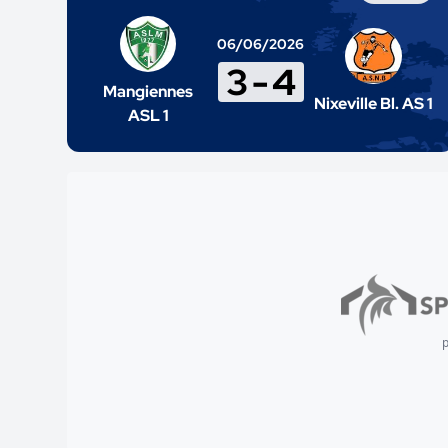
06/06/2026
3
-
4
Mangiennes
Nixeville Bl. AS 1
ASL 1
p