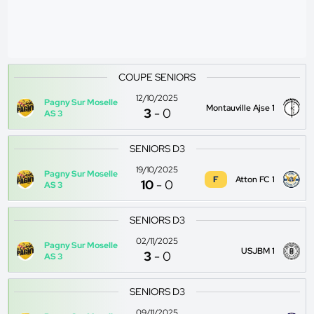
COUPE SENIORS
12/10/2025
Pagny Sur Moselle
Montauville Ajse 1
3
-
0
AS 3
SENIORS D3
19/10/2025
Pagny Sur Moselle
F
Atton FC 1
10
-
0
AS 3
SENIORS D3
02/11/2025
Pagny Sur Moselle
USJBM 1
3
-
0
AS 3
SENIORS D3
09/11/2025