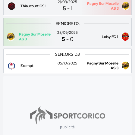
21/09/2025
Pagny Sur Moselle
Thiaucourt GS 1
5
-
1
AS 3
SENIORS D3
28/09/2025
Pagny Sur Moselle
Loisy FC 1
5
-
0
AS 3
SENIORS D3
05/10/2025
Pagny Sur Moselle
Exempt
-
AS 3
publicité