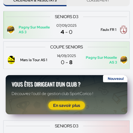
CALENDIER & RÉSULTATS
CLASSEMENT
SENIORS D3
07/09/2025
Pagny Sur Moselle
Faulx FR 1
4
-
0
AS 3
COUPE SENIORS
14/09/2025
Pagny Sur Moselle
Mars la Tour AS 1
0
-
8
AS 3
Nouveau!
VOUS ÊTES DIRIGEANT D'UN CLUB ?
Découvrez l'outil de gestion club SportCorico !
En savoir plus
SENIORS D3