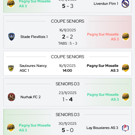
Pagny Sur Moselle
Liverdun Ftm 1
5
-
3
AS 3
COUPE SENIORS
16/11/2025
Pagny Sur Moselle
2
-
2
Stade Flevillois 1
AS 3
TABS : 5 - 3
COUPE SENIORS
Saulxures Nancy
16/11/2025
Pagny Sur Moselle
ASC 1
14:00
AS 3
SENIORS D3
23/11/2025
Pagny Sur Moselle
Nurhak FC 2
1
-
4
AS 3
SENIORS D3
30/11/2025
Pagny Sur Moselle
Lay Bouxieres AS 3
5
-
0
AS 3