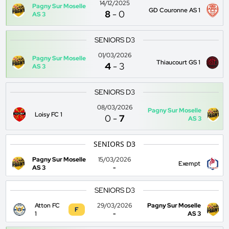
14/12/2025
Pagny Sur Moselle
GD Couronne AS 1
8
-
0
AS 3
SENIORS D3
01/03/2026
Pagny Sur Moselle
Thiaucourt GS 1
4
-
3
AS 3
SENIORS D3
08/03/2026
Pagny Sur Moselle
Loisy FC 1
0
-
7
AS 3
SENIORS D3
Pagny Sur Moselle
15/03/2026
Exempt
AS 3
-
SENIORS D3
Atton FC
29/03/2026
Pagny Sur Moselle
F
1
-
AS 3