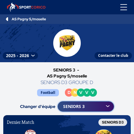
AS Pagny S/moselle
Contacter le club
SENIORS 3 -
AS Pagny S/moselle
SENIORS D3 GROUPE D
D
N
V
V
V
Football
Changer d'équipe
Dernier Match
SENIORS D3