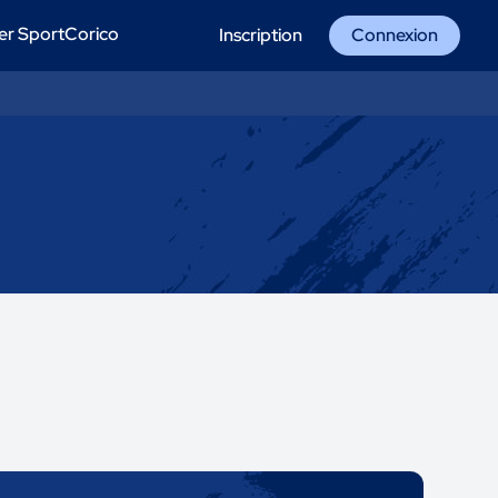
er SportCorico
Inscription
Connexion