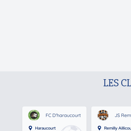
LES C
FC D'haraucourt
JS Remil
Haraucourt
Remilly Aillicou