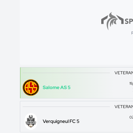
p
VETERANS
1
Salome AS 5
VETERANS
0
Verquigneul FC 5