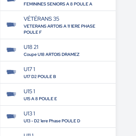
FEMININES SENIORS A 8 POULE A
VÉTÉRANS 35
VETERANS ARTOIS A 11 1ERE PHASE
POULE F
U18 21
Coupe U18 ARTOIS DRAMEZ
U17 1
U17 D2 POULE B
U15 1
U15 A 8 POULE E
U13 1
U13 - D2 1ere Phase POULE D
U11 1