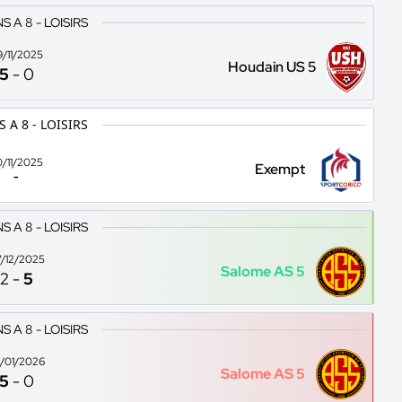
 A 8 - LOISIRS
9/11/2025
Houdain US 5
5
-
0
 A 8 - LOISIRS
0/11/2025
Exempt
-
 A 8 - LOISIRS
/12/2025
Salome AS 5
2
-
5
 A 8 - LOISIRS
/01/2026
Salome AS 5
5
-
0