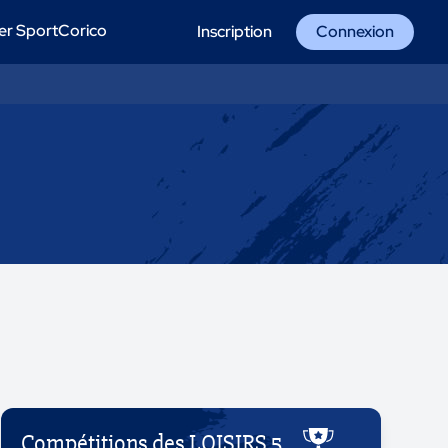
er SportCorico
Inscription
Connexion
Compétitions des LOISIRS 5