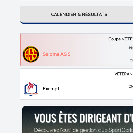
CALENDIER & RÉSULTATS
Coupe VETER
14
Salome AS 5
TA
VETERANS
21
Exempt
VOUS ÊTES DIRIGEANT D
Découvrez l'outil de gestion club SportCoric