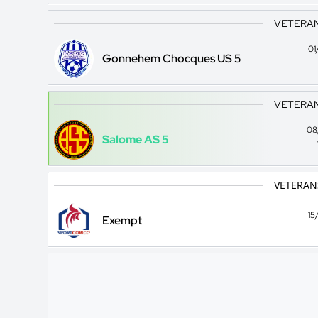
VETERANS
01
Gonnehem Chocques US 5
VETERANS
08
Salome AS 5
VETERANS
15
Exempt