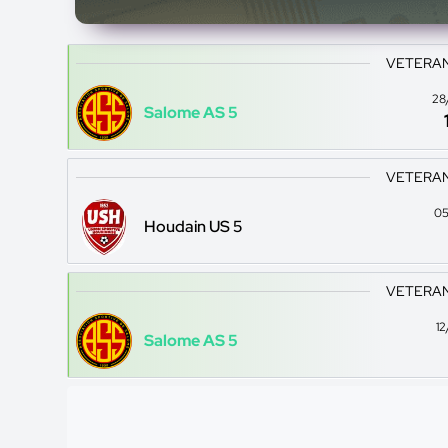
VETERANS
28
Salome AS 5
VETERANS
05
Houdain US 5
VETERANS
1
Salome AS 5