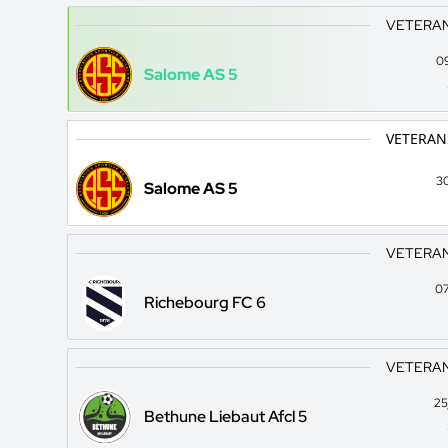
VETERANS
0
Salome AS 5
VETERANS
3
Salome AS 5
VETERANS
07
Richebourg FC 6
VETERANS
25
Bethune Liebaut Afcl 5