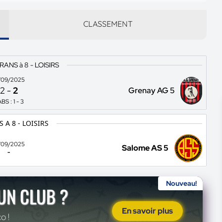
CLASSEMENT
ANS à 8 - LOISIRS
/09/2025
2
-
2
Grenay AG 5
BS : 1 - 3
 A 8 - LOISIRS
/09/2025
Salome AS 5
-
Nouveau!
'UN CLUB ?
En savoir plus
o !