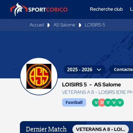
Recherche club
L
Accueil
AS Salome
LOISIRS 5
Contacter
LOISIRS 5 -
AS Salome
VETERANS A 8 - LOISIRS 1ERE 
Football
V
D
V
V
V
Dernier Match
VETERANS A 8 - LOISIRS