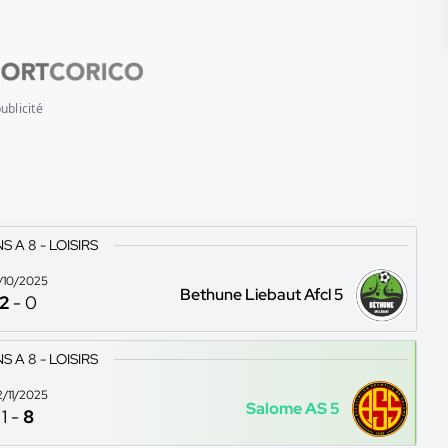
ublicité
 A 8 - LOISIRS
9/10/2025
Bethune Liebaut Afcl 5
2
-
0
 A 8 - LOISIRS
2/11/2025
Salome AS 5
1
-
8