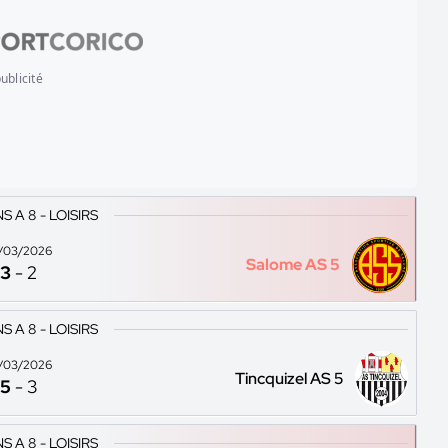
ublicité
 A 8 - LOISIRS
/03/2026
Salome AS 5
3
-
2
 A 8 - LOISIRS
/03/2026
Tincquizel AS 5
5
-
3
 A 8 - LOISIRS