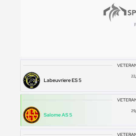
p
VETERANS
22
Labeuvriere ES 5
VETERANS
29
Salome AS 5
VETERANS