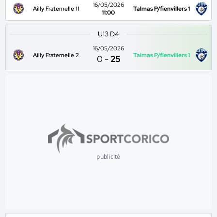
16/05/2026
Ailly Fraternelle 11
Talmas P/fienvillers 1
11:00
U13 D4
16/05/2026
Ailly Fraternelle 2
Talmas P/fienvillers 1
0
-
25
publicité