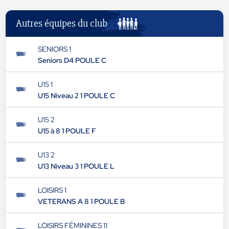
Autres équipes du club
SENIORS 1
Seniors D4 POULE C
U15 1
U15 Niveau 2 1 POULE C
U15 2
U15 à 8 1 POULE F
U13 2
U13 Niveau 3 1 POULE L
LOISIRS 1
VETERANS A 8 1 POULE B