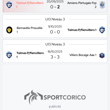
20/09/2025
Talmas P/fienvillers
Amiens Portugais Fcp
0
-
2
1
2
U13 Niveau 3
11/10/2025
Bernaville Prouville
Talmas P/fienvillers 1
0
-
0
1
U13 Niveau 3
18/10/2025
Talmas P/fienvillers
Villers Bocage Aae 1
3
-
3
1
publicité