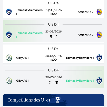
U13 D4
Talmas P/fienvillers
23/05/2026
Amiens O. 2
1
11:00
U13 D4
23/05/2026
Talmas P/fienvillers
Amiens O. 2
5
-
1
1
U13 D4
30/05/2026
Glisy AS 1
Talmas P/fienvillers 1
11:00
U13 D4
30/05/2026
Glisy AS 1
Talmas P/fienvillers 1
0
-
11
Compétitions des U13 1