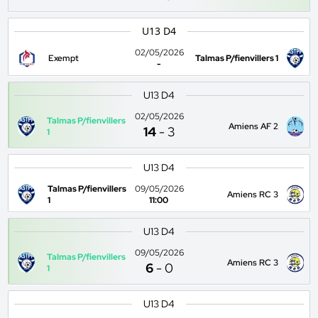
U13 D4
02/05/2026
Exempt
Talmas P/fienvillers 1
-
U13 D4
02/05/2026
Talmas P/fienvillers
Amiens AF 2
14
-
3
1
U13 D4
Talmas P/fienvillers
09/05/2026
Amiens RC 3
1
11:00
U13 D4
09/05/2026
Talmas P/fienvillers
Amiens RC 3
6
-
0
1
U13 D4