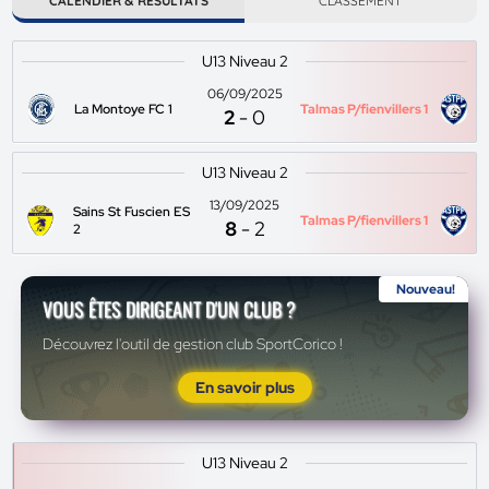
CALENDIER & RÉSULTATS
CLASSEMENT
U13 Niveau 2
06/09/2025
La Montoye FC 1
Talmas P/fienvillers 1
2
-
0
U13 Niveau 2
13/09/2025
Sains St Fuscien ES
Talmas P/fienvillers 1
8
-
2
2
Nouveau!
VOUS ÊTES DIRIGEANT D'UN CLUB ?
Découvrez l'outil de gestion club SportCorico !
En savoir plus
U13 Niveau 2