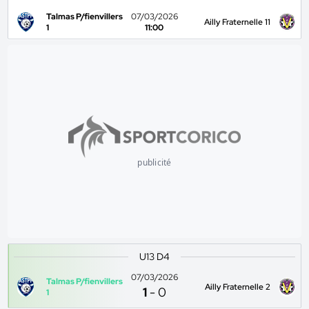
Talmas P/fienvillers
07/03/2026
Ailly Fraternelle 11
1
11:00
publicité
U13 D4
07/03/2026
Talmas P/fienvillers
Ailly Fraternelle 2
1
-
0
1