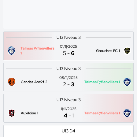
U13 Niveau 3
01/11/2025
Talmas P/fienvillers
Grouches FC 1
5
-
6
1
U13 Niveau 3
08/11/2025
Candas Abc2f 2
Talmas P/fienvillers 1
2
-
3
U13 Niveau 3
11/11/2025
Auxiloise 1
Talmas P/fienvillers 1
4
-
1
U13 D4