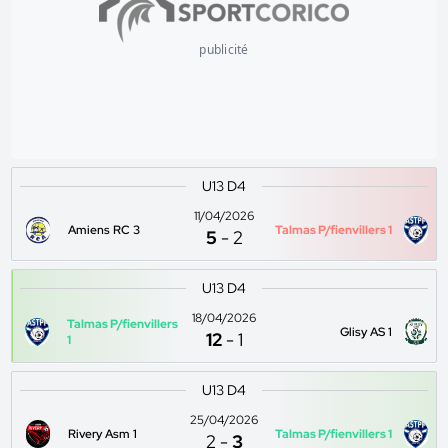
publicité
U13 D4
11/04/2026
Amiens RC 3
Talmas P/fienvillers 1
5
-
2
U13 D4
18/04/2026
Talmas P/fienvillers
Glisy AS 1
12
-
1
1
U13 D4
25/04/2026
Rivery Asm 1
Talmas P/fienvillers 1
2
-
3