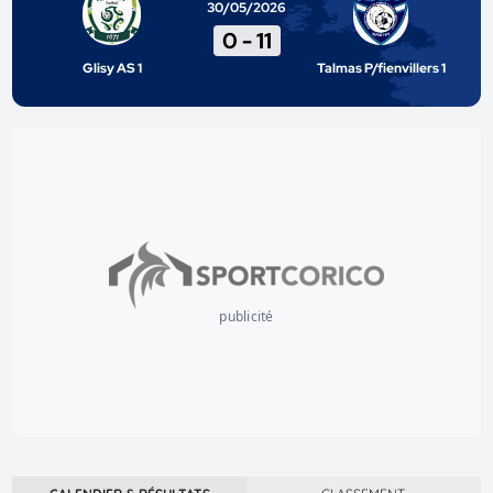
30/05/2026
0
-
11
Glisy AS 1
Talmas P/fienvillers 1
publicité