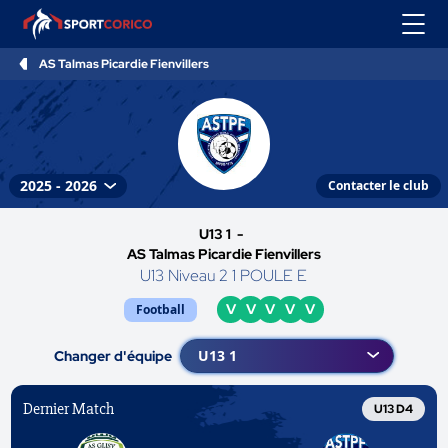
AS Talmas Picardie Fienvillers
Contacter le club
U13 1 -
AS Talmas Picardie Fienvillers
U13 Niveau 2 1 POULE E
V
V
V
V
V
Football
Changer d'équipe
Dernier Match
U13 D4