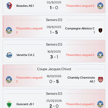
02/11/2025
Beaulieu AS 1
Thourotte Longueil 2
1
-
0
Seniors D3
09/11/2025
Thourotte Longueil
Compiegne Atletico C
1
-
5
2
1
Seniors D3
16/11/2025
Venette CA 2
Thourotte Longueil 2
3
-
1
Coupe Jacques Chivot
18/01/2026
Thourotte Longueil
Chambly Cheminots
0
-
5
2
AS 1
Seniors D3
25/01/2026
Guiscard JS 1
Thourotte Longueil 2
2
-
0