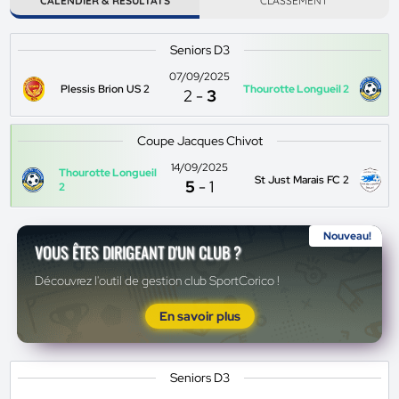
CALENDIER & RÉSULTATS
CLASSEMENT
Seniors D3
07/09/2025
Plessis Brion US 2
Thourotte Longueil 2
2
-
3
Coupe Jacques Chivot
14/09/2025
Thourotte Longueil
St Just Marais FC 2
5
-
1
2
Nouveau!
VOUS ÊTES DIRIGEANT D'UN CLUB ?
Découvrez l'outil de gestion club SportCorico !
En savoir plus
Seniors D3