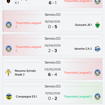
Thourotte Longueil 2
6
-
1
C 1
Seniors D3
19/04/2026
Thourotte Longueil
Guiscard JS 1
0
-
5
2
Seniors D3
26/04/2026
Thourotte Longueil
Venette CA 2
2
-
3
2
Seniors D3
03/05/2026
Ressons S/matz
Thourotte Longueil 2
6
-
4
Stade 2
Seniors D3
17/05/2026
Compiegne ES 1
Thourotte Longueil 2
0
-
2