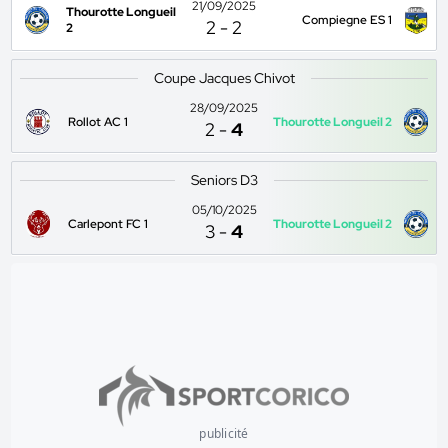
21/09/2025
Thourotte Longueil
Compiegne ES 1
2
-
2
2
Coupe Jacques Chivot
28/09/2025
Rollot AC 1
Thourotte Longueil 2
2
-
4
Seniors D3
05/10/2025
Carlepont FC 1
Thourotte Longueil 2
3
-
4
publicité