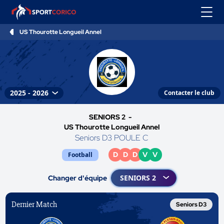
US Thourotte Longueil Annel
Contacter le club
SENIORS 2 -
US Thourotte Longueil Annel
Seniors D3 POULE C
D
D
D
V
V
Football
Changer d'équipe
Dernier Match
Seniors D3