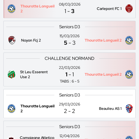
08/03/2026
Thourotte Longueil
Carlepont FC 1
1
-
3
2
Seniors D3
15/03/2026
Noyon Fcj 2
Thourotte Longueil 2
5
-
3
CHALLENGE NORMAND
22/03/2026
St Leu Esserent
1
-
1
Thourotte Longueil 2
Use 2
TABS : 6 - 5
Seniors D3
29/03/2026
Thourotte Longueil
Beaulieu AS 1
2
-
2
2
Seniors D3
12/04/2026
Compiegne Atletico