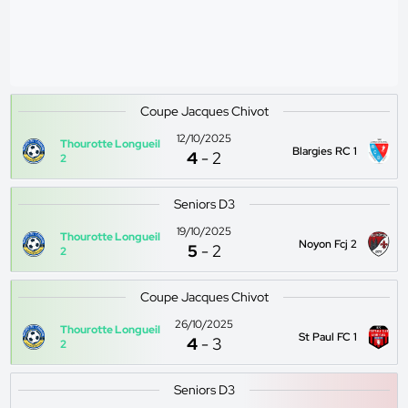
Coupe Jacques Chivot
12/10/2025
Thourotte Longueil
Blargies RC 1
4
-
2
2
Seniors D3
19/10/2025
Thourotte Longueil
Noyon Fcj 2
5
-
2
2
Coupe Jacques Chivot
26/10/2025
Thourotte Longueil
St Paul FC 1
4
-
3
2
Seniors D3