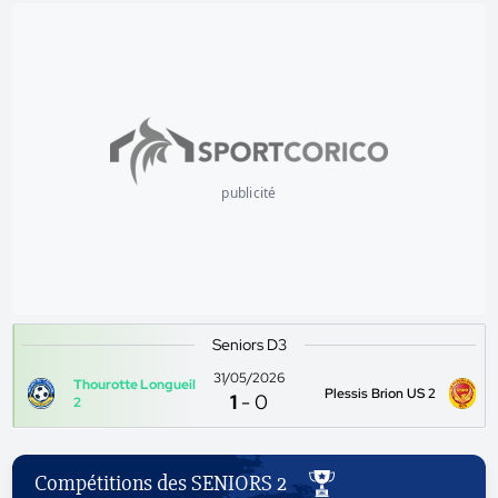
publicité
Seniors D3
31/05/2026
Thourotte Longueil
Plessis Brion US 2
1
-
0
2
Compétitions des SENIORS 2