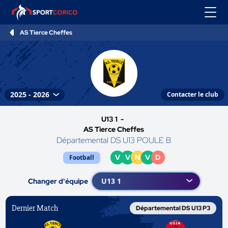
AS Tierce Cheffes
Contacter le club
U13 1 -
AS Tierce Cheffes
Départemental DS U13 POULE B
V
V
N
V
D
Football
Changer d'équipe
Dernier Match
Départemental DS U13 P3