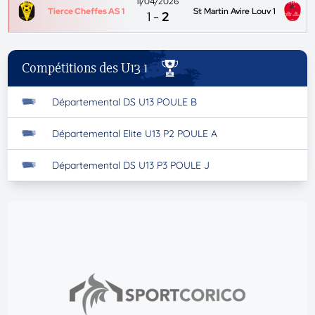
11/04/2026
Tierce Cheffes AS 1
St Martin Avire Louv 1
1
-
2
Compétitions des U13 1
Départemental DS U13 POULE B
Départemental Elite U13 P2 POULE A
Départemental DS U13 P3 POULE J