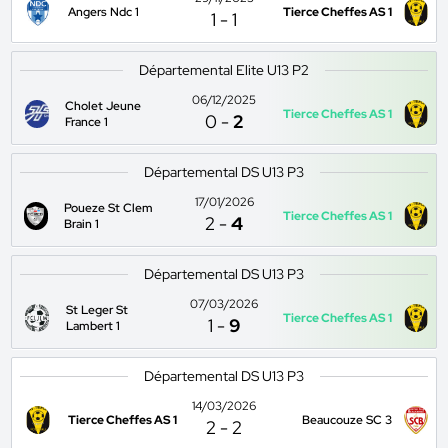
Angers Ndc 1
Tierce Cheffes AS 1
1
-
1
Départemental Elite U13 P2
06/12/2025
Cholet Jeune
Tierce Cheffes AS 1
0
-
2
France 1
Départemental DS U13 P3
17/01/2026
Poueze St Clem
Tierce Cheffes AS 1
2
-
4
Brain 1
Départemental DS U13 P3
07/03/2026
St Leger St
Tierce Cheffes AS 1
1
-
9
Lambert 1
Départemental DS U13 P3
14/03/2026
Tierce Cheffes AS 1
Beaucouze SC 3
2
-
2