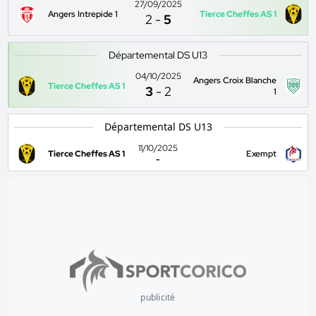
27/09/2025
Angers Intrepide 1
Tierce Cheffes AS 1
2
-
5
Départemental DS U13
04/10/2025
Angers Croix Blanche
Tierce Cheffes AS 1
3
-
2
1
Départemental DS U13
11/10/2025
Tierce Cheffes AS 1
Exempt
-
publicité