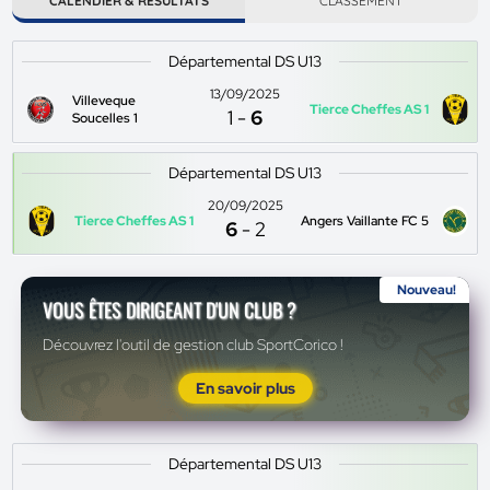
CALENDIER & RÉSULTATS
CLASSEMENT
Départemental DS U13
13/09/2025
Villeveque
Tierce Cheffes AS 1
1
-
6
Soucelles 1
Départemental DS U13
20/09/2025
Tierce Cheffes AS 1
Angers Vaillante FC 5
6
-
2
Nouveau!
VOUS ÊTES DIRIGEANT D'UN CLUB ?
Découvrez l'outil de gestion club SportCorico !
En savoir plus
Départemental DS U13