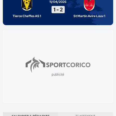
11/04/2026
1
-
2
Tierce Cheffes AS 1
St Martin Avire Louv 1
publicité