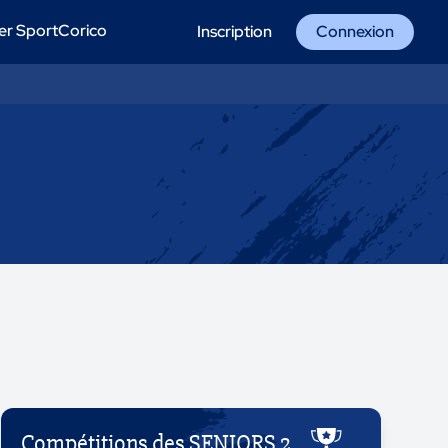
er SportCorico
Inscription
Connexion
Compétitions des SENIORS 2