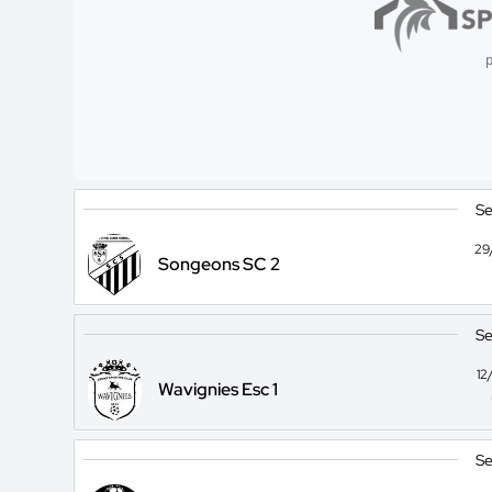
p
Se
29
Songeons SC 2
Se
12
Wavignies Esc 1
Se