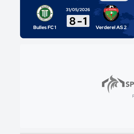
31/05/2026
8
-
1
Bulles FC 1
Verderel AS 2
p