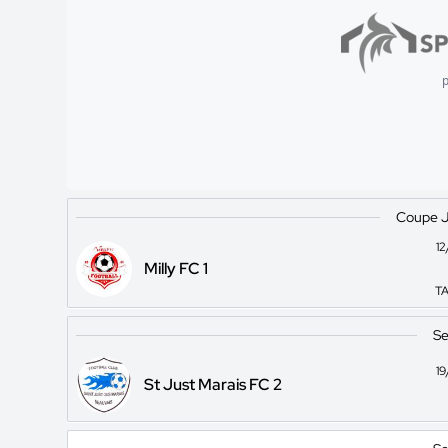
p
Coupe J
1
Milly FC 1
TA
Se
1
St Just Marais FC 2