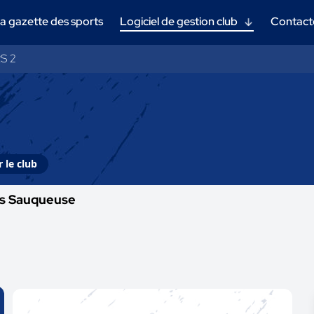
a gazette des sports
Logiciel de gestion club
Contact
S 2
 le club
es Sauqueuse