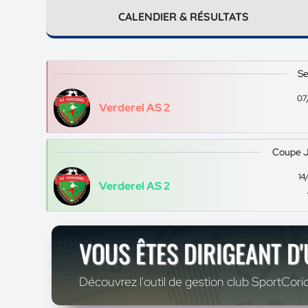
CALENDIER & RÉSULTATS
Se
07
Verderel AS 2
Coupe J
14
Verderel AS 2
VOUS ÊTES DIRIGEANT D
Découvrez l'outil de gestion club SportCoric