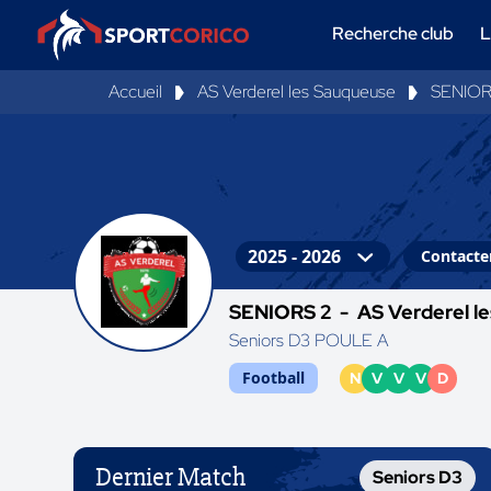
Recherche club
L
Accueil
AS Verderel les Sauqueuse
SENIOR
Contacter
SENIORS 2 -
AS Verderel l
Seniors D3 POULE A
Football
N
V
V
V
D
Dernier Match
Seniors D3