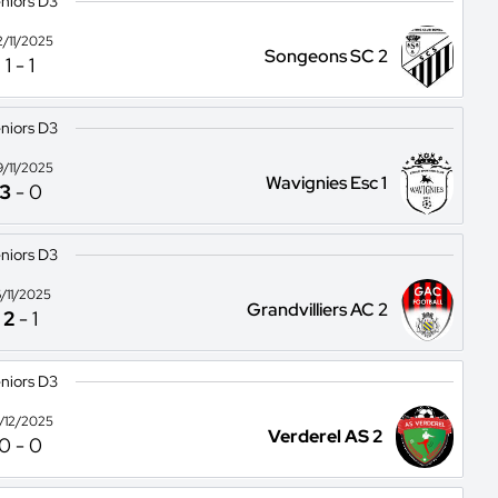
niors D3
2/11/2025
Songeons SC 2
1
-
1
niors D3
9/11/2025
Wavignies Esc 1
3
-
0
niors D3
6/11/2025
Grandvilliers AC 2
2
-
1
niors D3
4/12/2025
Verderel AS 2
0
-
0