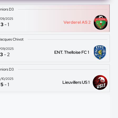
niors D3
/09/2025
Verderel AS 2
3
-
1
acques Chivot
/09/2025
ENT. Thelloise FC 1
3
-
2
niors D3
/10/2025
Lieuvillers US 1
5
-
1