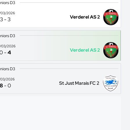
niors D3
/03/2026
Verderel AS 2
3
-
3
niors D3
/03/2026
Verderel AS 2
0
-
4
niors D3
/03/2026
St Just Marais FC 2
8
-
0