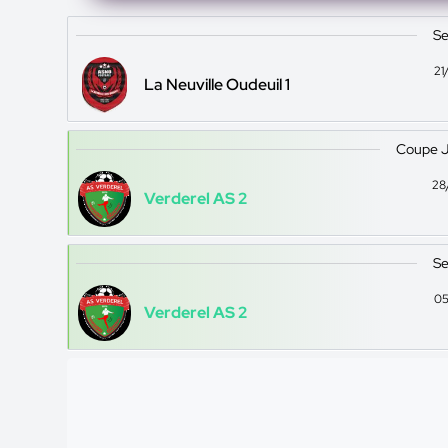
Se
21
La Neuville Oudeuil 1
Coupe J
28
Verderel AS 2
Se
05
Verderel AS 2