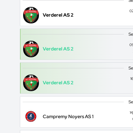
Se
0
Verderel AS 2
Se
0
Verderel AS 2
Se
1
Verderel AS 2
Se
1
Campremy Noyers AS 1