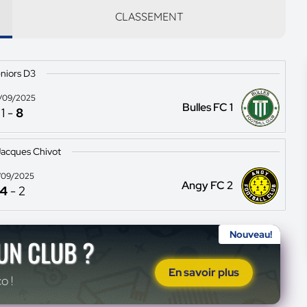
CLASSEMENT
niors D3
/09/2025
Bulles FC 1
1
-
8
acques Chivot
/09/2025
Angy FC 2
4
-
2
Nouveau!
'UN CLUB ?
En savoir plus
o !