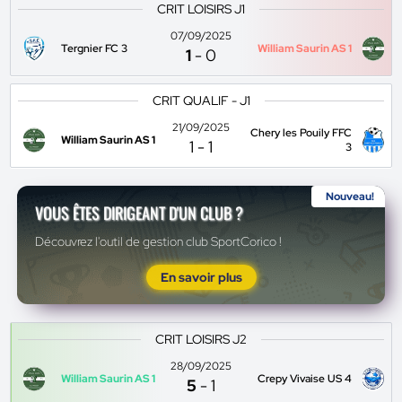
CRIT LOISIRS J1
07/09/2025
Tergnier FC 3
William Saurin AS 1
1
-
0
CRIT QUALIF - J1
21/09/2025
Chery les Pouily FFC
William Saurin AS 1
1
-
1
3
Nouveau!
VOUS ÊTES DIRIGEANT D'UN CLUB ?
Découvrez l'outil de gestion club SportCorico !
En savoir plus
CRIT LOISIRS J2
28/09/2025
William Saurin AS 1
Crepy Vivaise US 4
5
-
1