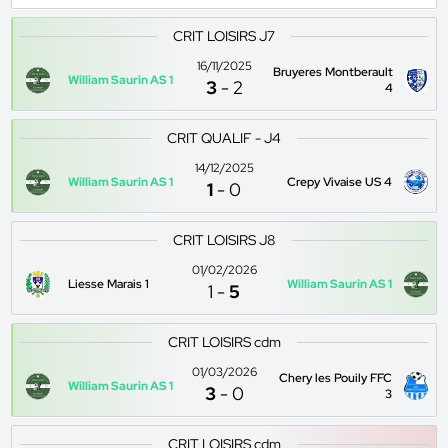
CRIT LOISIRS J7
16/11/2025
Bruyeres Montberault
William Saurin AS 1
3
-
2
4
CRIT QUALIF - J4
14/12/2025
William Saurin AS 1
Crepy Vivaise US 4
1
-
0
CRIT LOISIRS J8
01/02/2026
Liesse Marais 1
William Saurin AS 1
1
-
5
CRIT LOISIRS cdm
01/03/2026
Chery les Pouily FFC
William Saurin AS 1
3
-
0
3
CRIT LOISIRS cdm