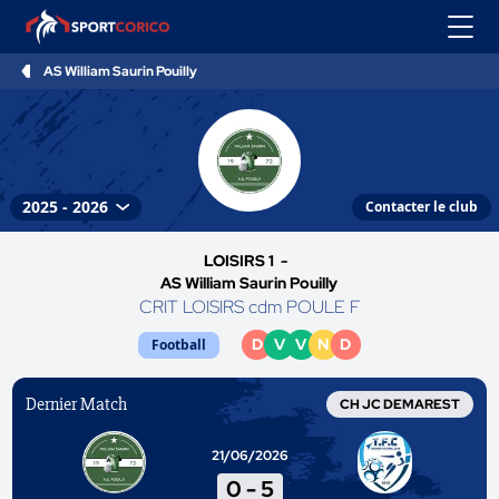
AS William Saurin Pouilly
Contacter le club
LOISIRS 1 -
AS William Saurin Pouilly
CRIT LOISIRS cdm POULE F
D
V
V
N
D
Football
Dernier Match
CH JC DEMAREST
21/06/2026
0
-
5