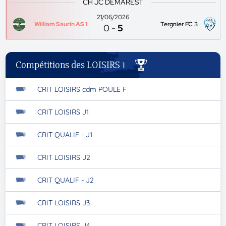
CH JC DEMAREST
21/06/2026
William Saurin AS 1
Tergnier FC 3
0
-
5
Compétitions des LOISIRS 1
CRIT LOISIRS cdm POULE F
CRIT LOISIRS J1
CRIT QUALIF - J1
CRIT LOISIRS J2
CRIT QUALIF - J2
CRIT LOISIRS J3
CRIT LOISIRS J4