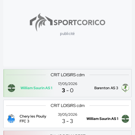
publicité
CRIT LOISIRS cdm
17/05/2026
William Saurin AS 1
Barenton AS 3
3
-
0
CRIT LOISIRS cdm
31/05/2026
Chery les Pouily
William Saurin AS 1
3
-
3
FFC 3