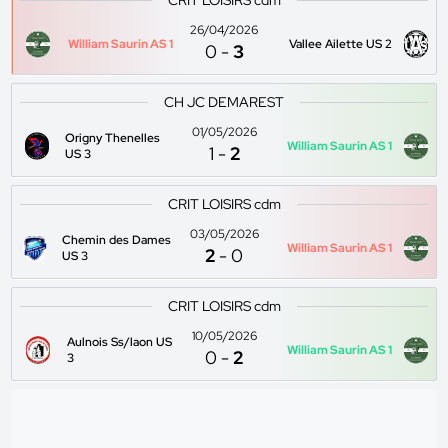
CRIT LOISIRS cdm
26/04/2026
William Saurin AS 1
Vallee Ailette US 2
0
-
3
CH JC DEMAREST
01/05/2026
Origny Thenelles
William Saurin AS 1
1
-
2
US 3
CRIT LOISIRS cdm
03/05/2026
Chemin des Dames
William Saurin AS 1
2
-
0
US 3
CRIT LOISIRS cdm
10/05/2026
Aulnois Ss/laon US
William Saurin AS 1
0
-
2
3