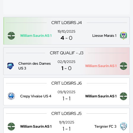
CRIT LOISIRS J4
19/10/2025
William Saurin AS 1
Liesse Marais 1
4
-
0
CRIT QUALIF - J3
02/11/2025
Chemin des Dames
William Saurin AS 1
1
-
0
US 3
CRIT LOISIRS J6
09/11/2025
Crepy Vivaise US 4
William Saurin AS 1
1
-
1
CRIT LOISIRS J5
11/11/2025
William Saurin AS 1
Tergnier FC 3
1
-
1