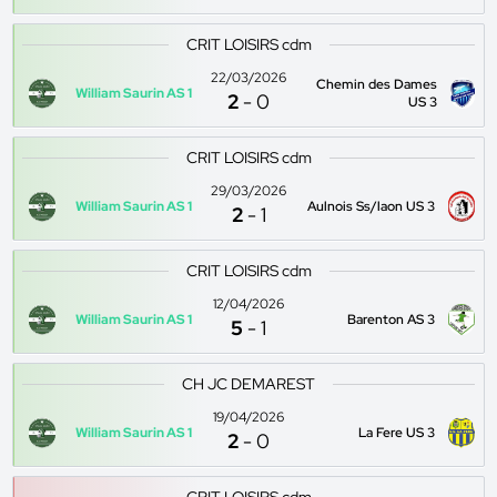
CRIT LOISIRS cdm
22/03/2026
Chemin des Dames
William Saurin AS 1
2
-
0
US 3
CRIT LOISIRS cdm
29/03/2026
William Saurin AS 1
Aulnois Ss/laon US 3
2
-
1
CRIT LOISIRS cdm
12/04/2026
William Saurin AS 1
Barenton AS 3
5
-
1
CH JC DEMAREST
19/04/2026
William Saurin AS 1
La Fere US 3
2
-
0