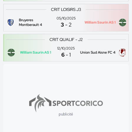
CRIT LOISIRS J3
05/10/2025
Bruyeres
William Saurin AS 1
3
-
2
Montberault 4
CRIT QUALIF - J2
12/10/2025
William Saurin AS 1
Union Sud Aisne FC 4
6
-
1
publicité