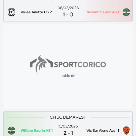
08/03/2026
Vallee Ailette US 2
William Saurin AS 1
1
-
0
publicité
CH JC DEMAREST
15/03/2026
William Saurin AS 1
Vic Sur Aisne Acsf 1
2
-
1