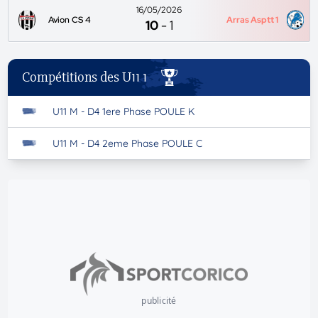
16/05/2026
Avion CS 4
Arras Asptt 1
10
-
1
Compétitions des U11 1
U11 M - D4 1ere Phase POULE K
U11 M - D4 2eme Phase POULE C
publicité