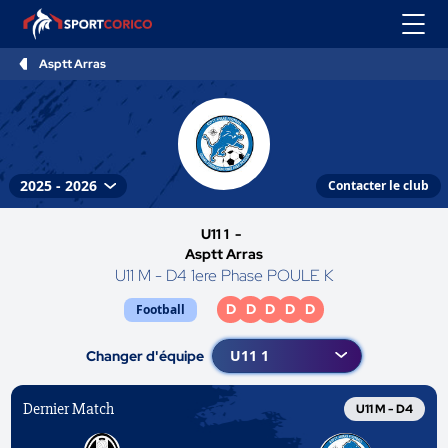
Asptt Arras
Contacter le club
U11 1 -
Asptt Arras
U11 M - D4 1ere Phase POULE K
D
D
D
D
D
Football
Changer d'équipe
Dernier Match
U11 M - D4