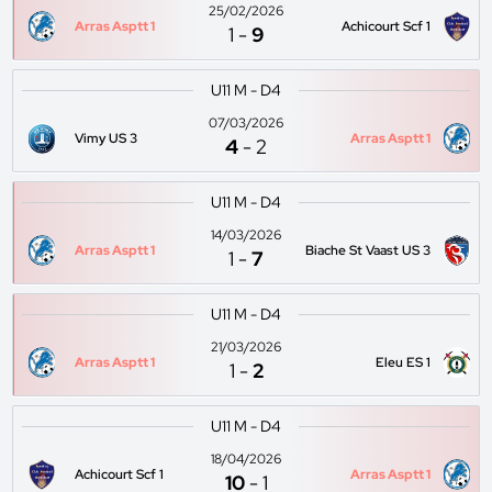
25/02/2026
Arras Asptt 1
Achicourt Scf 1
1
-
9
U11 M - D4
07/03/2026
Vimy US 3
Arras Asptt 1
4
-
2
U11 M - D4
14/03/2026
Arras Asptt 1
Biache St Vaast US 3
1
-
7
U11 M - D4
21/03/2026
Arras Asptt 1
Eleu ES 1
1
-
2
U11 M - D4
18/04/2026
Achicourt Scf 1
Arras Asptt 1
10
-
1