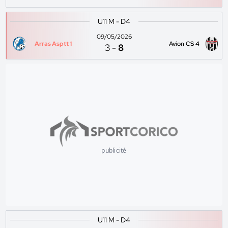
U11 M - D4
09/05/2026
Arras Asptt 1
Avion CS 4
3
-
8
publicité
U11 M - D4