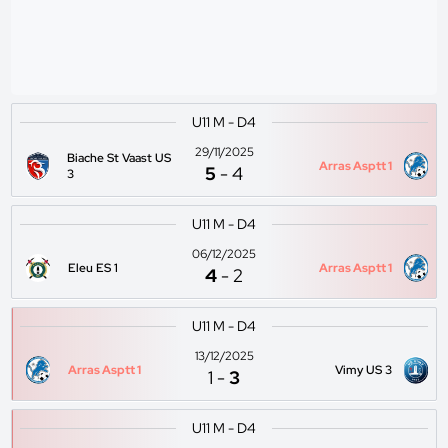
U11 M - D4
29/11/2025
Biache St Vaast US
Arras Asptt 1
5
-
4
3
U11 M - D4
06/12/2025
Eleu ES 1
Arras Asptt 1
4
-
2
U11 M - D4
13/12/2025
Arras Asptt 1
Vimy US 3
1
-
3
U11 M - D4