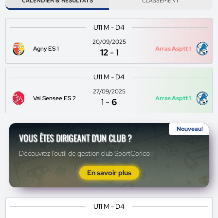
CALENDIER & RÉSULTATS
CLASSEMENT
U11 M - D4
20/09/2025
Agny ES 1
Arras Asptt 1
12
-
1
U11 M - D4
27/09/2025
Val Sensee ES 2
Arras Asptt 1
1
-
6
Nouveau!
VOUS ÊTES DIRIGEANT D'UN CLUB ?
Découvrez l'outil de gestion club SportCorico !
En savoir plus
U11 M - D4