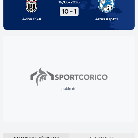
16/05/2026
10
-
1
Avion CS 4
Arras Asptt 1
publicité