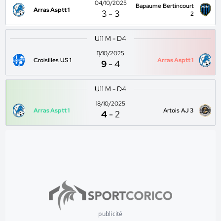
04/10/2025
Bapaume Bertincourt
Arras Asptt 1
3
-
3
2
U11 M - D4
11/10/2025
Croisilles US 1
Arras Asptt 1
9
-
4
U11 M - D4
18/10/2025
Arras Asptt 1
Artois AJ 3
4
-
2
publicité