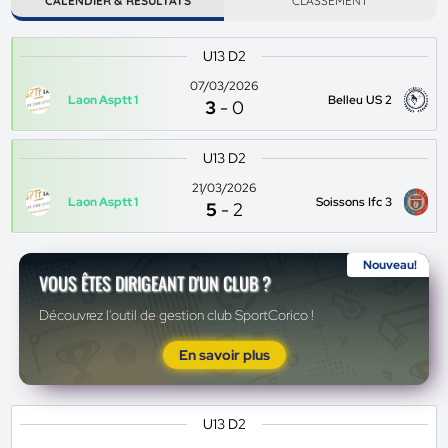
CALENDIER & RÉSULTATS
CLASSEMENT
U13 D2
07/03/2026
Laon Asptt 1
Belleu US 2
3
-
0
U13 D2
21/03/2026
Laon Asptt 1
Soissons Ifc 3
5
-
2
Nouveau!
VOUS ÊTES DIRIGEANT D'UN CLUB ?
Découvrez l'outil de gestion club SportCorico !
En savoir plus
U13 D2