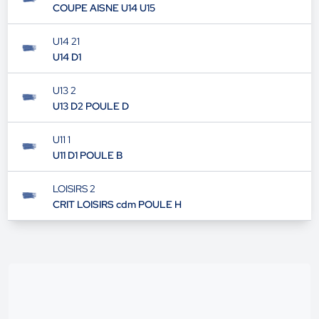
U15 1
COUPE AISNE U14 U15
U14 21
U14 D1
U13 2
U13 D2 POULE D
U11 1
U11 D1 POULE B
LOISIRS 2
CRIT LOISIRS cdm POULE H