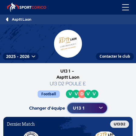
Asptt Laon
Contacter le club
U13 1 -
Asptt Laon
U13 D2 POULE E
V
V
D
V
V
Football
Changer d'équipe
Dernier Match
U13 D2