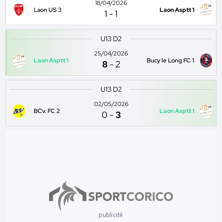
18/04/2026
Laon US 3
Laon Asptt 1
1
-
1
U13 D2
25/04/2026
Laon Asptt 1
Bucy le Long FC 1
8
-
2
U13 D2
02/05/2026
BCv. FC 2
Laon Asptt 1
0
-
3
publicité