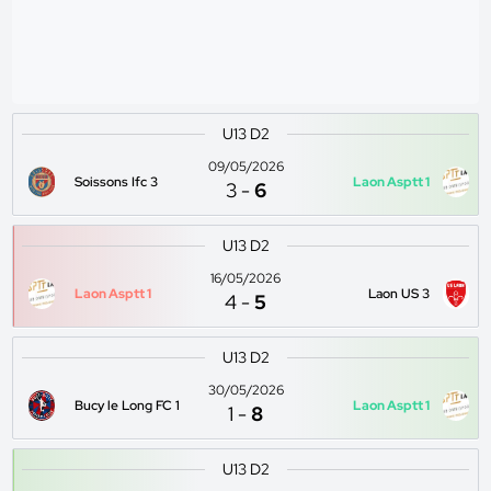
U13 D2
09/05/2026
Soissons Ifc 3
Laon Asptt 1
3
-
6
U13 D2
16/05/2026
Laon Asptt 1
Laon US 3
4
-
5
U13 D2
30/05/2026
Bucy le Long FC 1
Laon Asptt 1
1
-
8
U13 D2