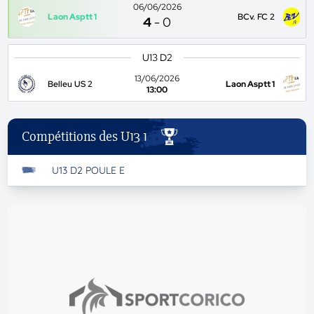
06/06/2026
Laon Asptt 1
BCv. FC 2
4
-
0
U13 D2
13/06/2026
Belleu US 2
Laon Asptt 1
13:00
Compétitions des U13 1
U13 D2 POULE E