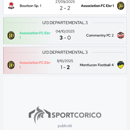
27/09/2025
Bourbon Sp. 1
Association FC Ebr 1
2
-
2
U13 DEPARTEMENTAL 3
04/10/2025
Association FC Ebr
Commentry FC 2
3
-
0
1
U13 DEPARTEMENTAL 3
11/10/2025
Association FC Ebr
Montlucon Football 4
1
-
2
1
publicité