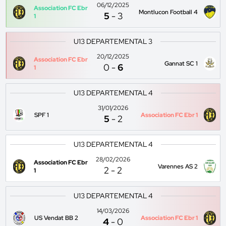
06/12/2025
Association FC Ebr
Montlucon Football 4
5
-
3
1
U13 DEPARTEMENTAL 3
20/12/2025
Association FC Ebr
Gannat SC 1
0
-
6
1
U13 DEPARTEMENTAL 4
31/01/2026
SPF 1
Association FC Ebr 1
5
-
2
U13 DEPARTEMENTAL 4
28/02/2026
Association FC Ebr
Varennes AS 2
2
-
2
1
U13 DEPARTEMENTAL 4
14/03/2026
US Vendat BB 2
Association FC Ebr 1
4
-
0