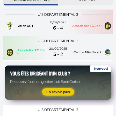
CALENDIER & RÉSULTATS
CLASSEMENT
U13 DEPARTEMENTAL 3
13/09/2025
Vallon US 1
Association FC Ebr 1
6
-
4
U13 DEPARTEMENTAL 3
20/09/2025
Association FC Ebr
Centre Allier Foot 2
5
-
2
1
Nouveau!
VOUS ÊTES DIRIGEANT D'UN CLUB ?
Découvrez l'outil de gestion club SportCorico !
En savoir plus
U13 DEPARTEMENTAL 3